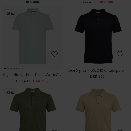
DKK 400,-
DKK 400,-
DKK 300,-
-25%
Due Signori - DS2040 knitted polo | Polo T-shirt Navy
Signal Nicky | Polo T-shirt Worn Green Mel
DKK 600,-
DKK 400,-
DKK 300,-
-33%