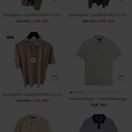
Due Signori - Lyocell DS 6010 | Polo T-shirt Brown
Due Signori - Lyocell DS 6010 | Polo T-shirt Navy
DKK 600,-
DKK 400,-
DKK 600,-
DKK 400,-
-33%
Due Signori - Lyocell DS 6010 | Polo T-shirt Rose
Tommy Hilfiger - Cotton linen pique | Polo T-shirt Dark Artichoke
DKK 600,-
DKK 400,-
DKK 700,-