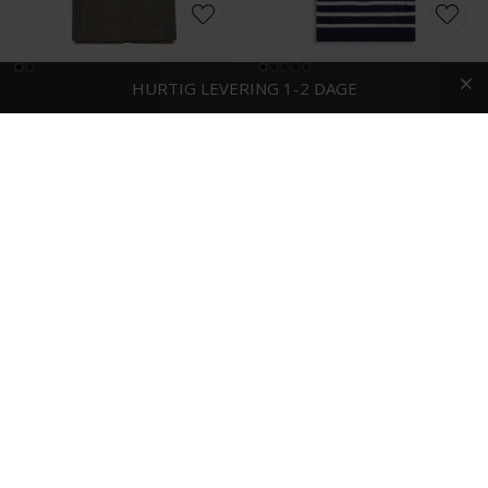
HURTIG LEVERING
FRI FRAGT OG RETUR
1-2 DAGE
Mos Mosh - Harvey | Polo T-shirt Grape Leaf
Tommy Hilfiger - Cotton knitted | Polo T-shirt Desert Sky
DKK 600,-
DKK 800,-
-40%
Wood Wood - Colton | Polo T-shirt Desert Palm
Wood Wood - Lamin | Polo T-shirt Navy Peony
DKK 600,-
DKK 1.000,-
DKK 600,-
-25%