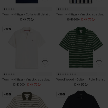
Tommy Hilfiger - Collar/cuff detail polo | Polo T-shirt Carbon Navy
Tommy Hilfiger - V neck crepe classic polo | Polo T-shirt Ivory petal
DKK 700,-
DKK 900,-
DKK 700,-
-22%
Tommy Hilfiger - V neck crepe classic polo | Polo T-shurt Ivory Petal
Wood Wood - Colton | Polo T-shirt Eden Stripe
DKK 900,-
DKK 700,-
DKK 500,-
-40%
-38%