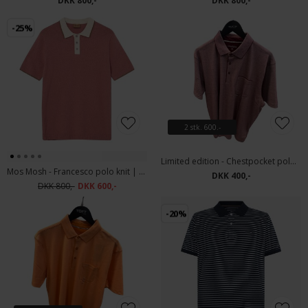
DKK 800,-
DKK 800,-
-25%
2 stk. 600.-
Limited edition - Chestpocket polo | Polo T-shirt Bordeaux
Mos Mosh - Francesco polo knit | Polo T-shirt Rosedawn
DKK 400,-
DKK 800,-
DKK 600,-
-20%