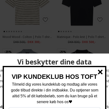
Wood Wood - Colton | Polo T-shirt Silver Birch
Matinique - Polo knit | Polo T-shirt Dark Navy
DKK 500,-
DKK 300,-
DKK 800,-
DKK 500,-
-25%
-25%
Matinique - Polo heritage knit | Polo T-shirt Tradewinds
Matinique - Polomin knit | Polo Skjorte Dark Navy
DKK 800,-
DKK 600,-
DKK 800,-
DKK 600,-