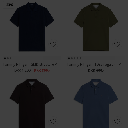
-33%
Tommy Hilfiger - GMD structure Polo T-shirt carbon Navy
Tommy Hilfiger - 1985 regular | Polo T-shirt Huntsman Green
DKK 1.200,-
DKK 800,-
DKK 600,-