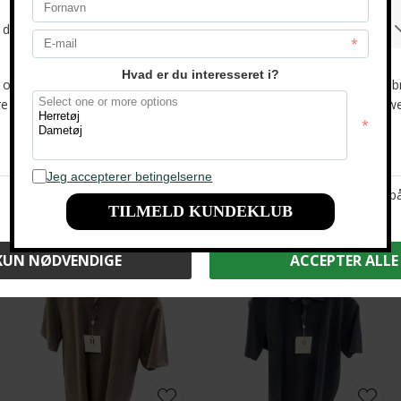
-33%
-33%
Due Signori - Lyocell DS 6010 | Polo T-shirt Beige
Due Signori - Lyocell DS 6010 | Polo T-shirt Light Blue
DKK 600,-
DKK 400,-
DKK 600,-
DKK 400,-
-33%
-33%