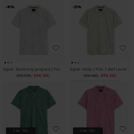
-40%
-25%
Signal - Raven Aop jacquard | Polo T-shirt Laurel Green
Signal - Nicky | Polo T-shirt Laurel Green
DKK 500,-
DKK 300,-
DKK 400,-
DKK 300,-
2 stk. 700.-
2 stk. 700.-