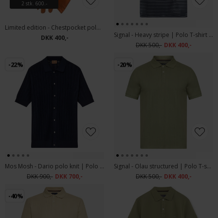
2 stk. 600.-
Limited edition - Chestpocket polo | Polo T-shirt Orange
Signal - Heavy stripe | Polo T-shirt Deep Marine
DKK 400,-
DKK 500,-
DKK 400,-
-22%
-20%
Mos Mosh - Dario polo knit | Polo T-shirt Estate Blue
Signal - Olau structured | Polo T-shirt Oil Green
DKK 900,-
DKK 700,-
DKK 500,-
DKK 400,-
-40%