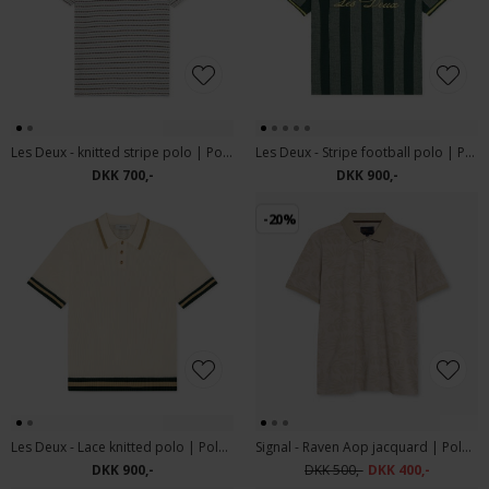
Les Deux - knitted stripe polo | Polo T-shirt Eggnog White
Les Deux - Stripe football polo | Polo T-shirt Pine Green
DKK 700,-
DKK 900,-
-20%
Les Deux - Lace knitted polo | Polo T-shirt Eggnog White
Signal - Raven Aop jacquard | Polo T-shirt Warm Beige
DKK 900,-
DKK 500,-
DKK 400,-