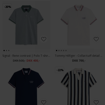
-20%
Signal - Rene contrast | Polo T-shirt Green Ivy
Tommy Hilfiger - Collar/cuff detail polo | Polo T-shirt Ivory Petal
DKK 500,-
DKK 400,-
DKK 700,-
-22%