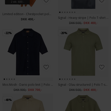
2 stk. 600.-
Limited edition - Chestpocket polo | Polo T-shirt Orange
Signal - Heavy stripe | Polo T-shirt Deep Marine
DKK 400,-
DKK 500,-
DKK 400,-
-22%
-20%
Mos Mosh - Dario polo knit | Polo T-shirt Estate Blue
Signal - Olau structured | Polo T-shirt Oil Green
DKK 900,-
DKK 700,-
DKK 500,-
DKK 400,-
-40%