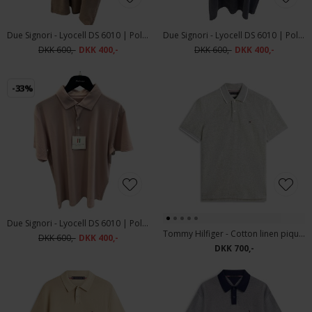
Due Signori - Lyocell DS 6010 | Polo T-shirt Brown
Due Signori - Lyocell DS 6010 | Polo T-shirt Navy
DKK 600,-
DKK 400,-
DKK 600,-
DKK 400,-
-33%
Due Signori - Lyocell DS 6010 | Polo T-shirt Rose
Tommy Hilfiger - Cotton linen pique | Polo T-shirt Dark Artichoke
DKK 600,-
DKK 400,-
DKK 700,-