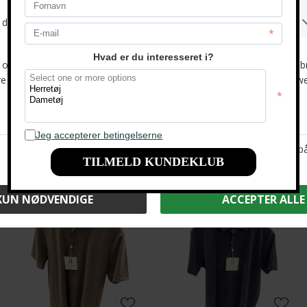
-33%
-33%
Due Signori - Lyocell DS 6010 | Polo T-shirt Beige
Due Signori - Lyocell DS 6010 | Polo T-shirt Light Blue
DKK 600,-
DKK 400,-
DKK 600,-
DKK 400,-
-33%
-33%