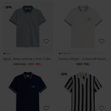
-20%
Signal - Rene contrast | Polo T-shirt Green Ivy
Tommy Hilfiger - Collar/cuff detail polo | Polo T-shirt Ivory Petal
DKK 500,-
DKK 400,-
DKK 700,-
-22%