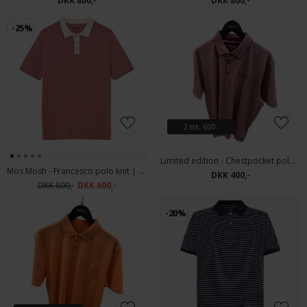
DKK 800,-
DKK 800,-
-25%
2 stk. 600.-
Limited edition - Chestpocket polo | Polo T-shirt Bordeaux
Mos Mosh - Francesco polo knit | Polo T-shirt Rosedawn
DKK 400,-
DKK 800,-
DKK 600,-
-20%