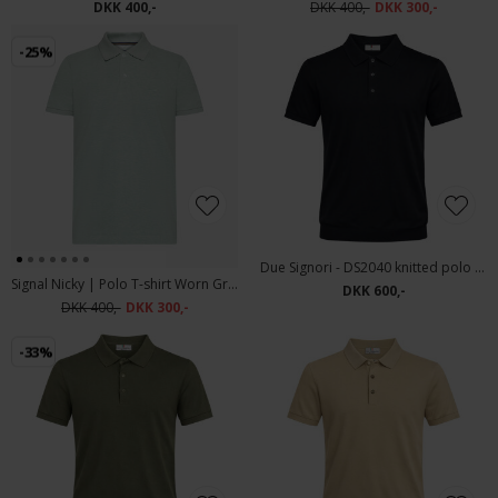
DKK 400,-
DKK 400,-
DKK 300,-
-25%
Due Signori - DS2040 knitted polo | Polo T-shirt Navy
Signal Nicky | Polo T-shirt Worn Green Mel
DKK 600,-
DKK 400,-
DKK 300,-
-33%