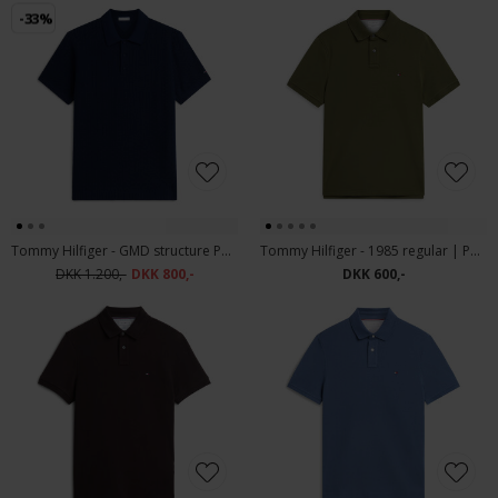
-33%
Tommy Hilfiger - GMD structure Polo T-shirt carbon Navy
Tommy Hilfiger - 1985 regular | Polo T-shirt Huntsman Green
DKK 1.200,-
DKK 800,-
DKK 600,-