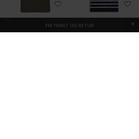
HURTIG LEVERING
FRI FRAGT OG RETUR
1-2 DAGE
Mos Mosh - Harvey | Polo T-shirt Grape Leaf
Tommy Hilfiger - Cotton knitted | Polo T-shirt Desert Sky
DKK 600,-
DKK 800,-
-40%
Wood Wood - Colton | Polo T-shirt Desert Palm
Wood Wood - Lamin | Polo T-shirt Navy Peony
DKK 600,-
DKK 1.000,-
DKK 600,-
-25%