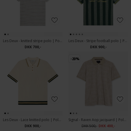
Les Deux - knitted stripe polo | Polo T-shirt Eggnog White
Les Deux - Stripe football polo | Polo T-shirt Pine Green
DKK 700,-
DKK 900,-
-20%
Les Deux - Lace knitted polo | Polo T-shirt Eggnog White
Signal - Raven Aop jacquard | Polo T-shirt Warm Beige
DKK 900,-
DKK 500,-
DKK 400,-