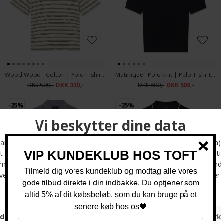
Wood Wood - Colton | Polo T-shirt Silver Birch
Matinique - Polo knit | Polo T-shirt Dark Navy
DKK 500,-
DKK 300,-
DKK 800,-
DKK 500,-
-25%
-25%
Matinique - Polo heritage knit | Polo T-shirt Tradewinds
Matinique - Polomin knit | Polo Skjorte Dark Navy
DKK 800,-
DKK 600,-
DKK 800,-
DKK 600,-