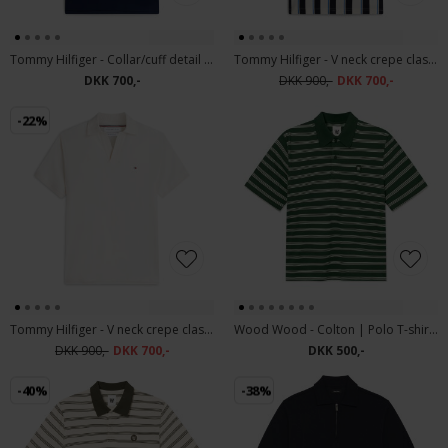
Tommy Hilfiger - Collar/cuff detail polo | Polo T-shirt Carbon Navy
Tommy Hilfiger - V neck crepe classic polo | Polo T-shirt Ivory petal
DKK 700,-
DKK 900,-
DKK 700,-
-22%
Tommy Hilfiger - V neck crepe classic polo | Polo T-shurt Ivory Petal
Wood Wood - Colton | Polo T-shirt Eden Stripe
DKK 900,-
DKK 700,-
DKK 500,-
-40%
-38%