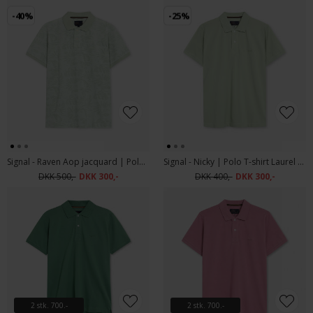
-40%
-25%
Signal - Raven Aop jacquard | Polo T-shirt Laurel Green
Signal - Nicky | Polo T-shirt Laurel Green
DKK 500,-
DKK 300,-
DKK 400,-
DKK 300,-
2 stk. 700.-
2 stk. 700.-