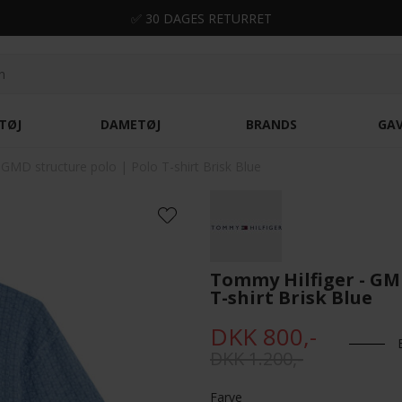
✅ 30 DAGES RETURRET
TØJ
DAMETØJ
BRANDS
GA
 GMD structure polo | Polo T-shirt Brisk Blue
Tommy Hilfiger - GMD
T-shirt Brisk Blue
DKK 800,-
DKK 1.200,-
Farve