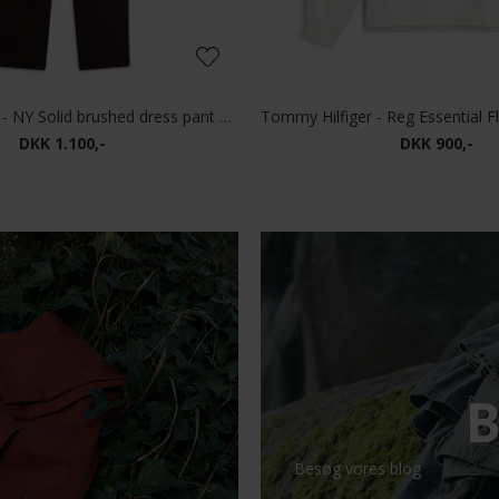
Tommy Hilfiger - NY Solid brushed dress pant | Chino Chocolate
DKK 1.100,-
DKK 900,-
B
Besøg vores blog