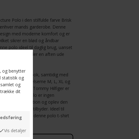
re Polo i den stilfulde farve Brisk
til enhver mands garderobe. Denne
k design med moderne komfort og er
ilket sikrer en blød og åndbar
nne polo ideel til daglig brug, uanset
appet weekend eller en aften ude
 giver et sporty look, samtidig med
. Den fås i størrelserne M, L, XL og
erfekte pasform. Tommy Hilfiger er
 stil, og denne polo er ingen
polo til din kollektion og oplev den
ommy Hilfiger tilbyder. Ideel til
t statement, gør denne polo t-shirt
 trendy.