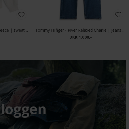
Tommy Hilfiger - Reg Essential Fleece | sweatshirt Ivory Petal
Tommy Hilfiger - River Relaxed Charlie | Jeans charlie Blue
DKK 1.000,-
loggen