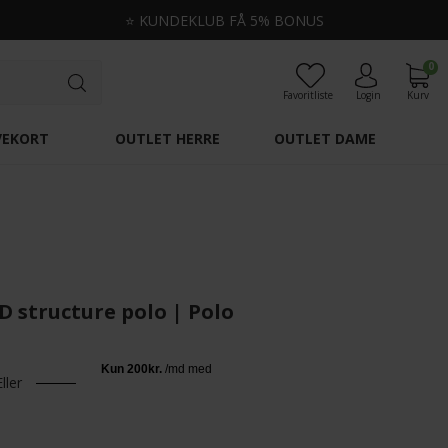
⭐
KUNDEKLUB FÅ 5% BONUS
0
Favoritliste
Login
Kurv
VEKORT
OUTLET HERRE
OUTLET DAME
 structure polo | Polo
Eller