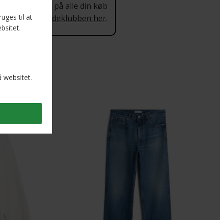
 procent rabat på alle din køb
 mere om Kundeklubben her
.