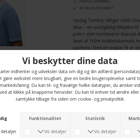
HURTIG LEVERING
30 DAGES RETURRET
Opdag Tommy Hilfiger GMD Structu
Blue – en uundgåelig tilføjelse 
polo t-shirt kombinerer klassis
lavet af 100% kvalitetsbomuld, hv
pasform. Med en regular fit er de
om du er på kontoret, til en afsl
med vennerne.
Poloen har en strikket finish, der
at den bevarer en tidløs elegance
2XL, så du nemt kan finde den p
kendt for sit fokus på kvalitet og
undtagelse. Tilføj denne alsidige 
uovertrufne komfort og stil, som T
layering eller som et selvstændig
din påklædning nemmere og mere