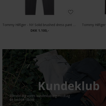
Tommy Hilfiger - NY Solid brushed dress pant | Chino dark grey
DKK 1.100,-
Kundeklub
Tilmeld dig vores kundeklub og modtag
de bedste tilbud!