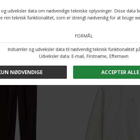
Optjen 5
Læs
Andre købte også