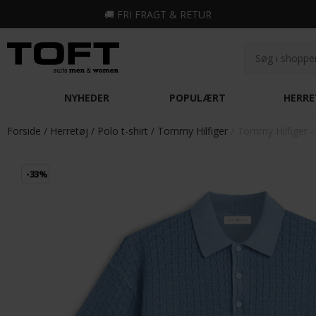
🚚
FRI FRAGT & RETUR
NYHEDER
POPULÆRT
HERRE
Forside
Herretøj
Polo t-shirt
Tommy Hilfiger
Tommy Hilfiger -
-33%