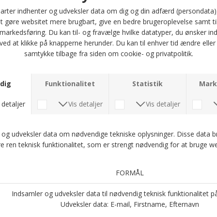
ICHI - IAIVO HO | STRIK HUE LIGHT GREY MEL
ICHI - IAIVO HO | STRIK HUE CLOUD DANCER
DKK 130,-
DKK 130,-
Web + Ry
Web + Ry
ICHI - IAIVO HO | STRIK HUE BLACK
ICHI - IAZAFIR TI DEN50 | STRØMPEBUKS BLACK
DKK 130,-
DKK 130,-
Web + Ry
Web + Ry