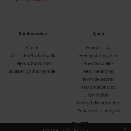
Kundeservice
Hjælp
Om os
Handels- og
Mail:
info@toftshop.dk
leveringsbetingelser
Telefon:
86891881
Privatlivspolitik
Butikker og åbningstider
Returnering og
fortrydelsesret
Reklamationsret
Kundeklub
Fortryd din ordre her
Opdater dit samtykke
HURTIG LEVERING
FRI FRAGT OG RETUR