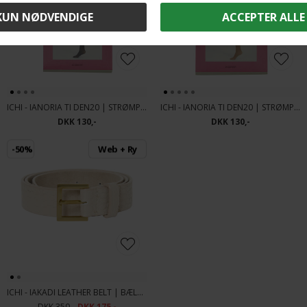
ICHI - IANORIA TI DEN20 | STRØMPEBUKS BLACK
ICHI - IANORIA TI DEN20 | STRØMPEBUKS TAN
DKK 130,-
DKK 130,-
-50%
Web + Ry
ICHI - IAKADI LEATHER BELT | BÆLTE STRING
DKK 350,-
DKK 175,-