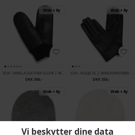
Web + Ry
Web + Ry
ICHI - IANILLA LEATHER GLOVE | SKIND LUFFER BLACK
ICHI - IALILJE GL | SKINDHANDSKER BLACK
DKK 300,-
DKK 350,-
Web + Ry
Web + Ry