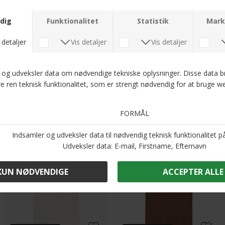
DKK 400,-
DKK 400,-
2 stk. 700.-
2 stk. 700.-
Signal - Nicky | Polo T-shirt Beluga Green Mel
Signal - Nicky | Polo T-shirt Ice Water Blue Mel
DKK 400,-
DKK 400,-