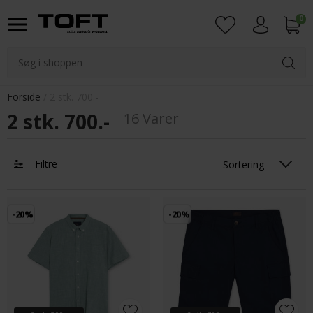
0
Login
Forside
2 stk. 700.-
2 stk. 700.-
16 Varer
Filtre
-20%
-20%