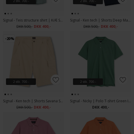
2 stk. 700.-
2 stk. 700.-
Signal - Teis structure shirt | K/Æ Skjorte Green Ivy
Signal - Ken tech | Shorts Deep Marine
DKK 500,-
DKK 400,-
DKK 500,-
DKK 400,-
-20%
2 stk. 700.-
2 stk. 700.-
Signal - Ken tech | Shorts Savana Sand
Signal - Nicky | Polo T-shirt Green Ivy
DKK 500,-
DKK 400,-
DKK 400,-