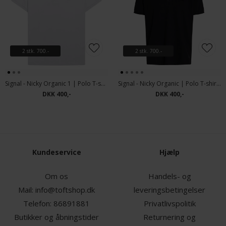
2 stk. 700.-
2 stk. 700.-
Signal - Nicky Organic 1 | Polo T-shirt White
Signal - Nicky Organic | Polo T-shirt Black
DKK 400,-
DKK 400,-
Kundeservice
Hjælp
Om os
Handels- og
Mail:
info@toftshop.dk
leveringsbetingelser
Telefon:
86891881
Privatlivspolitik
Butikker og åbningstider
Returnering og