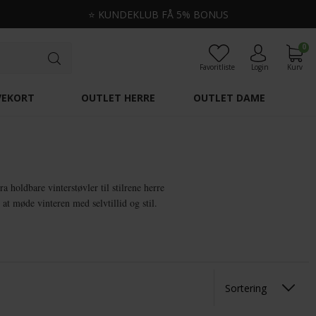
⭐
KUNDEKLUB FÅ 5% BONUS
0
Favoritliste
Login
Kurv
VEKORT
OUTLET HERRE
OUTLET DAME
a holdbare vinterstøvler til stilrene herre
at møde vinteren med selvtillid og stil.