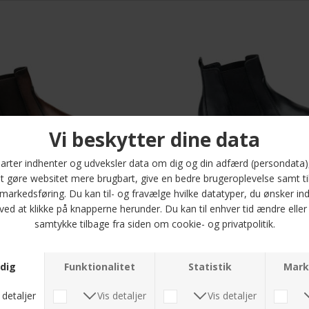
315 chelsea boot | Støvle Brown
Lloyd - Eezy 315 chelsea boot 
DKK 1.500,-
DKK 1.500,-