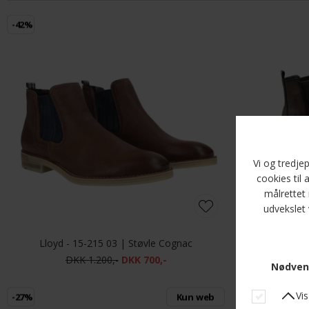
-42%
Lloyd - 15-215 03 | Støvle Cognac
Lloyd - Eezy 
DKK 1.200,-
DKK 700,-
-27%
Kun web