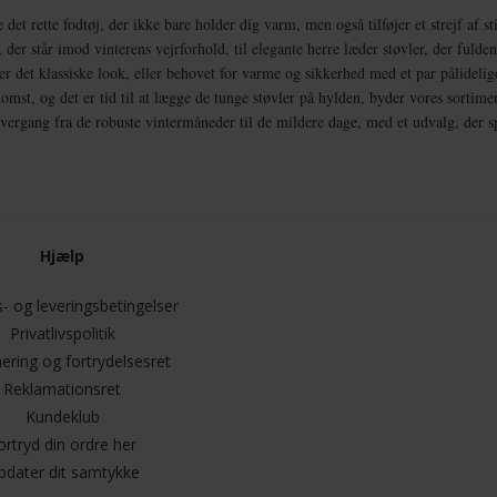
det rette fodtøj, der ikke bare holder dig varm, men også tilføjer et strejf af st
r står imod vinterens vejrforhold, til elegante herre læder støvler, der fulden
ter det klassiske look, eller behovet for varme og sikkerhed med et par pålideli
st, og det er tid til at lægge de tunge støvler på hylden, byder vores sortiment
vergang fra de robuste vintermåneder til de mildere dage, med et udvalg, der spæ
Hjælp
- og leveringsbetingelser
Privatlivspolitik
ering og fortrydelsesret
Reklamationsret
Kundeklub
ortryd din ordre her
pdater dit samtykke