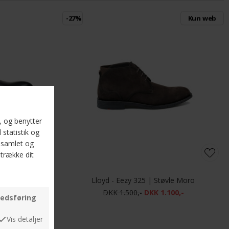
-27%
Kun web
| Støvle Black
Lloyd - Eezy 325 | Støvle Moro
DKK 1.500,-
DKK 1.100,-