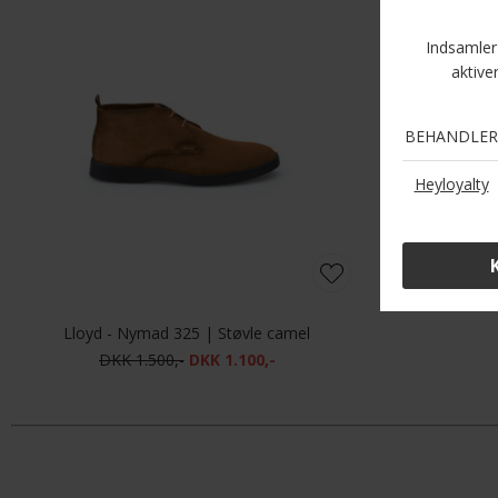
Lloyd - Nymad 325 | Støvle camel
DKK 1.500,-
DKK 1.100,-