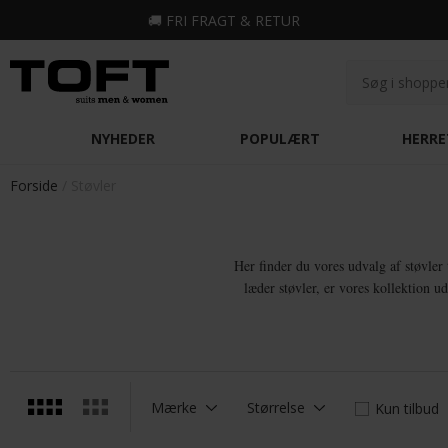
🚚
FRI FRAGT & RETUR
NYHEDER
POPULÆRT
HERRE
Forside
Støvler
Her finder du vores udvalg af støvler 
læder støvler, er vores kollektion u
Mærke
Størrelse
Kun tilbud