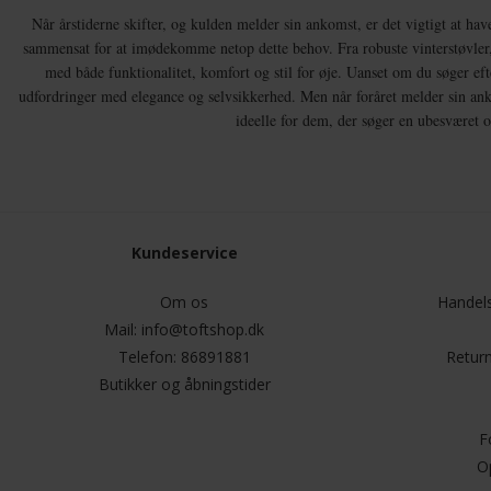
Når årstiderne skifter, og kulden melder sin ankomst, er det vigtigt at have 
sammensat for at imødekomme netop dette behov. Fra robuste vinterstøvler, de
med både funktionalitet, komfort og stil for øje. Uanset om du søger ef
udfordringer med elegance og selvsikkerhed. Men når foråret melder sin ankom
ideelle for dem, der søger en ubesværet o
Kundeservice
Om os
Handels
Mail:
info@toftshop.dk
Telefon:
86891881
Return
Butikker og åbningstider
F
O