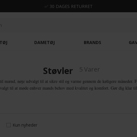
✅ 30 DAGES RETURRET
TØJ
DAMETØJ
BRANDS
GA
Støvler
5 Varer
til mænd, nøje udvalgt til at sikre stil og varme gennem de køligere måneder. Fr
dvalgt til at møde enhver mands behov med kvalitet og komfort. Gør dig klar til 
Kun nyheder