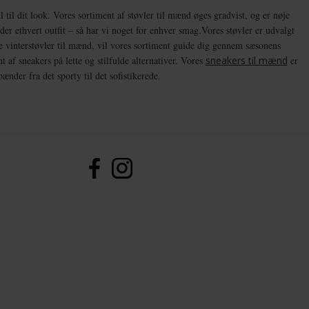
il til dit look. Vores sortiment af støvler til mænd øges gradvist, og er nøje
der ethvert outfit – så har vi noget for enhver smag.Vores støvler er udvalgt
ge vinterstøvler til mænd, vil vores sortiment guide dig gennem sæsonens
 af sneakers på lette og stilfulde alternativer. Vores
sneakers til mænd
er
nder fra det sporty til det sofistikerede.