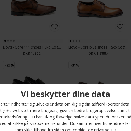
Lloyd - Core 111 shoes | Sko Cognac
Lloyd - Core plus shoes | Sko Cognac
DKK 1.200,-
DKK 1.300,-
-23%
-31%
Matinique - Locco shoes | Sko Black
Lloyd - EEZY 240 | Sko T D Moro