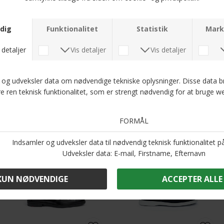
DKK 1.300,-
DKK 1.000,-
DKK 1.300,-
DKK 900,-
Lloyd - X-motion 110 | Sko Black
Lloyd - Corvette-Coban X-motion 150 | Sko Brown
DKK 1.600,-
DKK 1.600,-
-23%
-36%