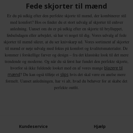
Fede skjorter til mænd
Er du på udkig efter den perfekte skjorte til mænd, der kombinerer stil
med komfort? Hos os finder du et stort udvalg af skjorter til enhver
anledning. Uanset om du er på udkig efter en skjorte til brylluppet,
fødselsdagen eller arbejdet, så har vi noget til dig. Vores udvalg af fede
skjorter til mænd sikrer, at du ser knivskarp ud. Vores sortiment af skjorter
til mænd er nøje udvalg med fokus på komfort og kvalitetsmaterialer. De
kommer i forskellige farver og design – fra det klassiske look til det mere
trendende og moderne. Og når du så først har fundet den perfekte skjorte,
hvorfor så ikke fuldende looket med en af vores mange
blazere til
mænd
? Du kan også tilføje et
slips
hvis det skal være en anelse mere
formelt. Uanset anledningen, har vi alt, hvad du behøver for at skabe det
perfekte outfit.
Kundeservice
Hjælp