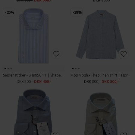
DKK 900,-
DKK 600,-
DKK 800,-
-20%
-38%
Seidensticker - 849950 11 | Shaped fit Skjorte Light Blue
Mos Mosh - Theo linen shirt | Hørskjorte Light Blue Mel
DKK 500,-
DKK 400,-
DKK 800,-
DKK 500,-