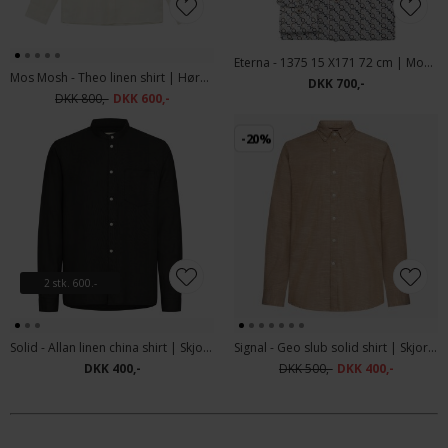
Eterna - 1375 15 X171 72 cm | Modern fit Skjorte Blue
Mos Mosh - Theo linen shirt | Hørskjorte Ecru
DKK 700,-
DKK 800,-
DKK 600,-
-20%
2 stk. 600.-
Solid - Allan linen china shirt | Skjorte True Black
Signal - Geo slub solid shirt | Skjorte Tobacco
DKK 400,-
DKK 500,-
DKK 400,-