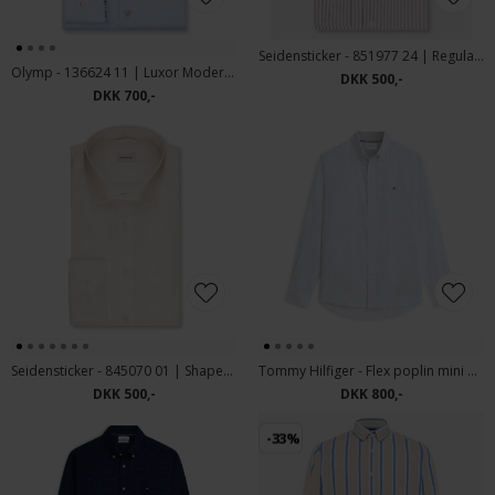
Seidensticker - 851977 24 | Regular Fit Skjorte Brown
Olymp - 136624 11 | Luxor Modern fit Skjorte Blue
DKK 500,-
DKK 700,-
Seidensticker - 845070 01 | Shaped Fit Skjorte White
Tommy Hilfiger - Flex poplin mini print | Skjorte White
DKK 500,-
DKK 800,-
-33%