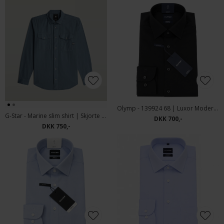
Olymp - 139924 68 | Luxor Modern Fit Skjorte Black
G-Star - Marine slim shirt | Skjorte Grit
DKK 700,-
DKK 750,-