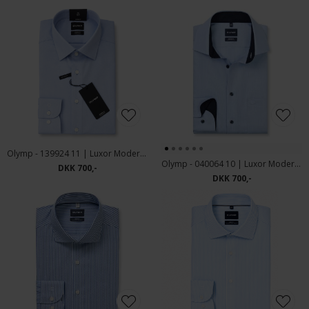
Olymp - 139924 11 | Luxor Modern Fit Skjorte Blue
Olymp - 040064 10 | Luxor Modern Fit Blue
DKK 700,-
DKK 700,-