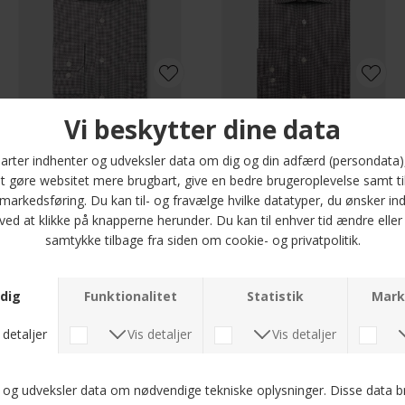
Seidensticker - 852007 24 | Regular Fit Skjorte Brown
Seidensticker - 852010 24 | Shaped Fit Skjorte Brown
DKK 500,-
DKK 500,-
Seidensticker - 852004 24 | Shaped Fit Skjorte Brown
Mos Mosh - David stripe shirt | Skjorte Light Blue
DKK 500,-
DKK 800,-