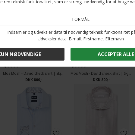
Mos Mosh - David check shirt | Skjorte Indigo Blue
Mos Mosh - David check shirt | Skjorte Ecru
DKK 800,-
DKK 800,-