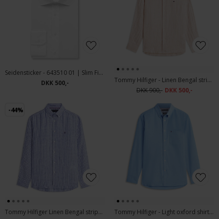
Seidensticker - 643510 01 | Slim Fit Skjorte Hvid
Tommy Hilfiger - Linen Bengal stripe shirt | Hørskjorte Sandalwood
DKK 500,-
DKK 900,-
DKK 500,-
-44%
Tommy Hilfiger Linen Bengal stripe shirt | Hørskjorte Wedge Blue
Tommy Hilfiger - Light oxford shirt | Skjorte Shirt Blue