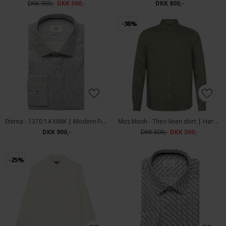
DKK 900,-
DKK 500,-
DKK 800,-
-38%
Eterna - 1370 14 X68K | Modern Fit Skjorte Blue
Mos Mosh - Theo linen shirt | Hørskjorte Watercress
DKK 900,-
DKK 800,-
DKK 500,-
-25%