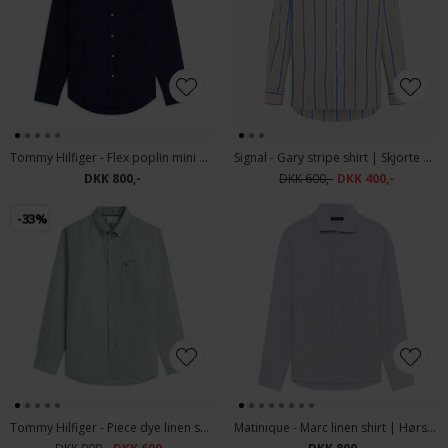
Tommy Hilfiger - Flex poplin mini print | Skjorte Carbon Navy
Signal - Gary stripe shirt | Skjorte Warm Beige
DKK 800,-
DKK 600,-
DKK 400,-
-33%
Tommy Hilfiger - Piece dye linen shirt | Hørskjorte Cut Grass
Matinique - Marc linen shirt | Hørskjorte Lavender Aura