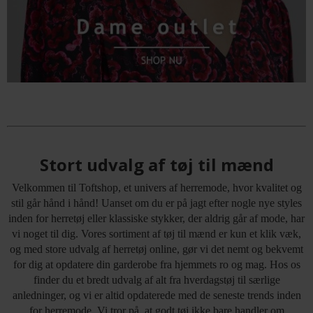
Stort udvalg af tøj til mænd
Velkommen til Toftshop, et univers af herremode, hvor kvalitet og
stil går hånd i hånd! Uanset om du er på jagt efter nogle nye styles
inden for herretøj eller klassiske stykker, der aldrig går af mode, har
vi noget til dig. Vores sortiment af tøj til mænd er kun et klik væk,
og med store udvalg af herretøj online, gør vi det nemt og bekvemt
for dig at opdatere din garderobe fra hjemmets ro og mag. Hos os
finder du et bredt udvalg af alt fra hverdagstøj til særlige
anledninger, og vi er altid opdaterede med de seneste trends inden
for herremode. Vi tror på, at godt tøj ikke bare handler om