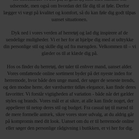
udseende, men også om hvordan det får dig til at føle. Derfor
lægger vi vægt på kvalitet og komfort, så du kan føle dig godt tilpas
uanset situationen.
Dyk ned i vores verden af herretøj og lad dig inspirere af de
uendelige muligheder. Vi er her for at hjælpe dig med at udtrykke
din personlige stil og skille dig ud fra mængden. Velkommen til – vi
glæder os til at klæde dig på.
Hos os finder du herretøj, der taler til enhver mand, uanset alder.
Vores omfattende online sortiment byder på det nyeste inden for
herremode, hvor både den unge mand, der søger de seneste trends,
og den modne herre, der værdsætter tidløs elegance, kan finde deres
favoritter. Vi forstår vigtigheden af variation - både når det gælder
styles og brands. Vores mål er at sikre, at alle kan finde noget, der
appellerer til netop deres stil og budget. Fra casual tøj til mænd til
de mere formelle antræk, sikre vores store udvalg, at du aldrig går
på kompromis med dit look. Uanset om du er til herremode online
eller søger den personlige rådgivning i butikken, er vi her for dig.