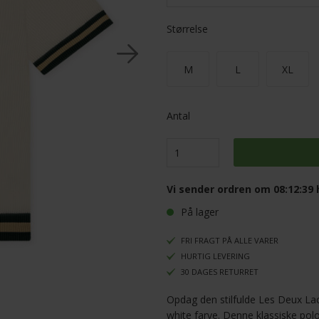
Størrelse
M
L
XL
Antal
Vi sender ordren om
08:12:38
h
På lager
FRI FRAGT PÅ ALLE VARER
HURTIG LEVERING
30 DAGES RETURRET
Opdag den stilfulde Les Deux Lac
white farve. Denne klassiske pol