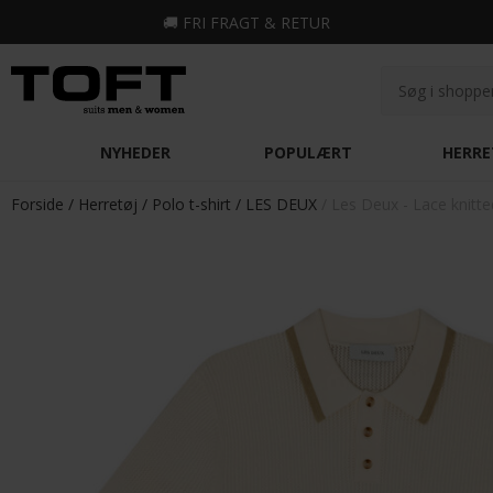
🚚
FRI FRAGT & RETUR
NYHEDER
POPULÆRT
HERRE
Forside
Herretøj
Polo t-shirt
LES DEUX
Les Deux - Lace knitte