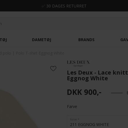
✅ 30 DAGES RETURRET
TØJ
DAMETØJ
BRANDS
GA
d polo | Polo T-shirt Eggnog White
Les Deux - Lace knitt
Eggnog White
DKK 900,-
Farve
Farve
211 EGGNOG WHITE