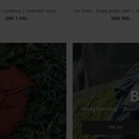
 Corduroy | Overshirt Ivory
Les Deux - Stripe poplin shirt | Sk
DKK 1.300,-
DKK 900,-
B
Besøg vores blog
Klik her