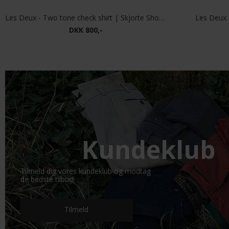
Les Deux - Two tone check shirt | Skjorte Shopping Bag Brown
Les Deux -
DKK 800,-
Kundeklub
Tilmeld dig vores kundeklub og modtag
de bedste tilbud!
Tilmeld