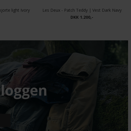
jorte light Ivory
Les Deux - Patch Teddy | Vest Dark Navy
DKK 1.200,-
loggen