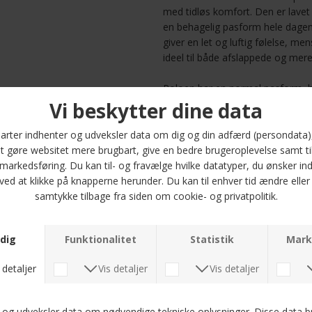
med tidløs komfort. Den er lavet
en behagelig pasform hele dagen
giver en let og luftig følelse, me
ideel til både afslappede og mere
Poloen har en normal pasform, hv
uden at være for stram, perfekt 
ribkanter ved kraven og manchetter
den enkle stil. Uanset om du kom
vil denne polo tilføje et moderne p
Tilgængelig i størrelserne M, L, 
perfekte pasform. Gør din garde
Lace knitted polo – et must-hav
kvalitet og design.
Optjen 5
Læs