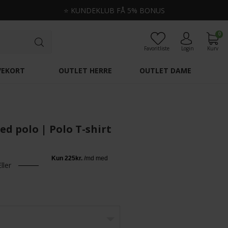
⭐
KUNDEKLUB FÅ 5% BONUS
0
Favoritliste
Login
Kurv
VEKORT
OUTLET HERRE
OUTLET DAME
ed polo | Polo T-shirt
Eller