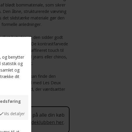
 af blødt bommateriale, som sikrer
. Den åbne, strukturerede vævning
ns det slidstærke materiale gør den
 formelle anledninger.
ilket betyder, at den sidder godt
til hverdagsbrug. De kontrastfarvede
ne tilføjer et raffineret touch til
binerer den med jeans eller chinos,
ræg til dit outfit.
XL og 2XL, så du kan finde den
robe mere stilfuld med Les Deux
e for enhver mand, der værdsætter
 procent rabat på alle din køb
 mere om Kundeklubben her
.