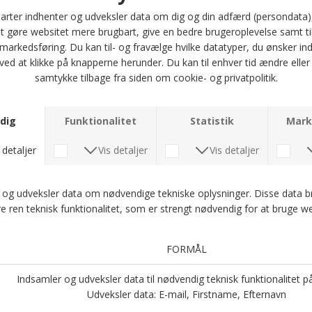
et klassisk og stilfuldt udtryk.
Eigil Polo T-shirt har også en praktisk brystlomme, der tilføjer et ekstra
touch af funktionalitet til dit outfit. Uanset om du skal til en afslappet
sammenkomst eller en dag på kontoret, vil denne polo være et solidt valg.
Den fås i størrelserne M, L, XL, 2XL, 3XL og 4XL, så du kan finde den perfekte
pasform. Gør dig selv en tjeneste og opgrader din garderobe med denne
tidløse polo fra Signal.
Optjen 5 procent rabat på alle din køb
Læs mere om Kundeklubben her
.
Andre købte også
-40%
-20%