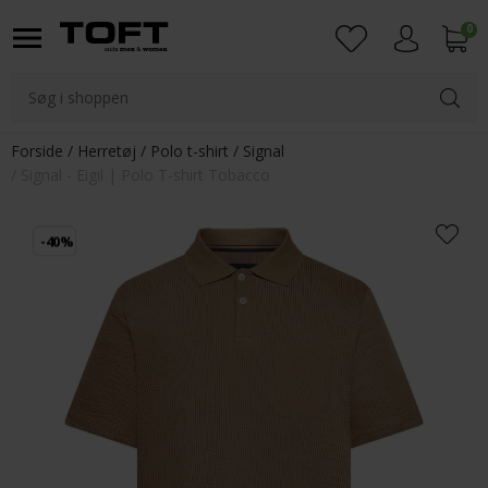
0
Login
Forside
Herretøj
Polo t-shirt
Signal
Signal - Eigil | Polo T-shirt Tobacco
-40%