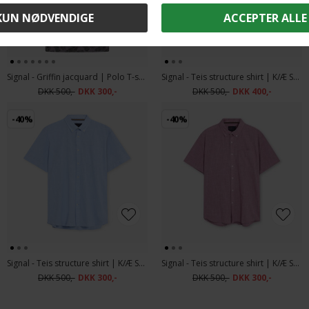
2 stk. 700.-
Signal - Griffin jacquard | Polo T-shirt Shadow Grey
Signal - Teis structure shirt | K/Æ Skjorte Green Ivy
DKK 500,-
DKK 300,-
DKK 500,-
DKK 400,-
-40%
-40%
Signal - Teis structure shirt | K/Æ Skjorte Blue Wind
Signal - Teis structure shirt | K/Æ Skjorte Mauve Rose
DKK 500,-
DKK 300,-
DKK 500,-
DKK 300,-