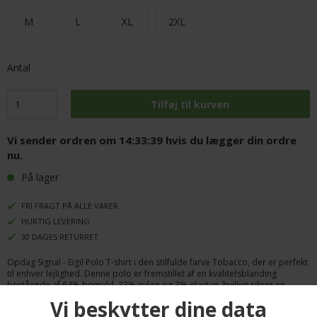
M
L
XL
2XL
Antal
Vi sender ordren om
14:33:38
hvis du lægger din ordre
nu.
På lager
FRI FRAGT PÅ ALLE VARER
HURTIG LEVERING
30 DAGES RETURRET
Opdag Signal - Eigil Polo T-shirt i den stilfulde farve Tobacco, der er perfekt
til enhver lejlighed. Denne polo er fremstillet af en kvalitetsblanding
bestående af 64% bomuld, 33% nylon og 3% elastan, hvilket sikrer en
behagelig pasform og langvarig holdbarhed. T-shirten har en regular fit,
som giver dig mulighed for at bevæge dig frit, samtidig med at den bevarer