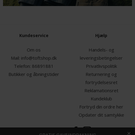
Kundeservice
Hjælp
Om os
Handels- og
Mail:
info@toftshop.dk
leveringsbetingelser
Telefon:
86891881
Privatlivspolitik
Butikker og åbningstider
Returnering og
fortrydelsesret
Reklamationsret
Kundeklub
Fortryd din ordre her
Opdater dit samtykke
HURTIG LEVERING
GRATIS GAVEINDPAKNING
FRI FRAGT OG RETUR