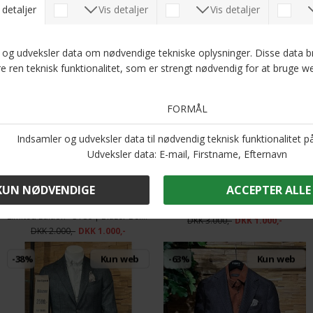
Limited Edition - 3163 | Blazer Beige
Limited Edition - 3180 | Blazer Green
DKK 2.500,-
DKK 1.000,-
DKK 2.000,-
DKK 1.000,-
-50%
Kun web
-67%
Kun web
Limited Edition - DS 2139 | Blazer Navy
Limited Edition - 3180 | Blazer Beige
DKK 3.000,-
DKK 1.000,-
DKK 2.000,-
DKK 1.000,-
-38%
Kun web
-63%
Kun web