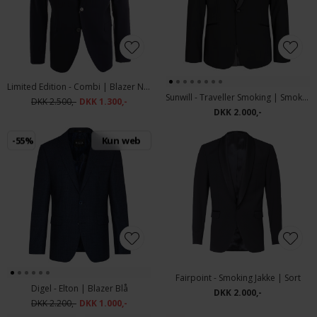
Limited Edition - Combi | Blazer Navy
Sunwill - Traveller Smoking | Smokingjakke Sort
DKK 2.500,-
DKK 1.300,-
DKK 2.000,-
-55%
Kun web
Fairpoint - Smoking Jakke | Sort
Digel - Elton | Blazer Blå
DKK 2.000,-
DKK 2.200,-
DKK 1.000,-