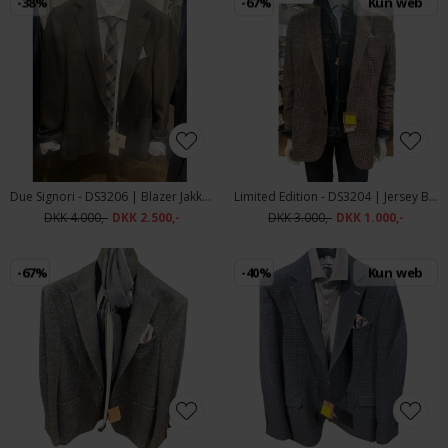
-38%
-67%
Kun web
Due Signori - DS3206 | Blazer Jakke Dark Brown
Limited Edition - DS3204 | Jersey Blazer Blue
DKK 4.000,-
DKK 2.500,-
DKK 3.000,-
DKK 1.000,-
-67%
-40%
Kun web