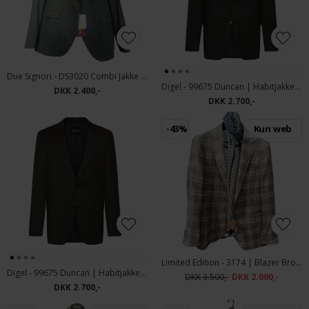
Due Signori - DS3020 Combi Jakke | Habitjakke Green
Digel - 99675 Duncan | Habitjakke Grøn
DKK 2.400,-
DKK 2.700,-
-43%
Kun web
Limited Edition - 3174 | Blazer Brown
Digel - 99675 Duncan | Habitjakke Brun
DKK 3.500,-
DKK 2.000,-
DKK 2.700,-