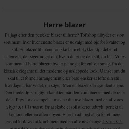
Herre blazer
På jagt efter den perfekte blazer til herre? Toftshop tilbyder et stort
sortiment, hvor hver eneste blazer er udvalgt med øje for kvalitet og
stil. En blazer til mænd er ikke bare et stykke tøj - det er et
statement, der siger noget om, hvem du er og den stil, du har. Vores
sortiment af herre blazere byder på noget for enhver smag, fra det
klassisk elegante til det moderne og afslappede look. Uanset om du
skal til et formelt arrangement eller bare ønsker at løfte din stil i
hverdagen, har vi det, du søger. Men en blazer står sjældent alene.
Den træder først rigtigt i karakter, når den kombineres med de rette
dele. Prøv for eksempel at matche din nye blazer med en af vores
skjorter til mænd
for at skabe et sofistikeret udtryk, perfekt til
kontoret eller en aften i byen. Eller hvad med at gå for et mere
casual look ved at kombinere med en af vores mange
t-shirts til
? Noget der også er fuldstændig uundværligt i en god