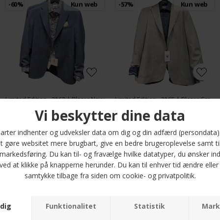
-60%
Kun web
-57%
Kun web
Limited Edition - 3162 | Blazer Navy
Limited Edition - 3165 | Blazer Green
DKK 2.500,-
DKK 1.000,-
DKK 2.300,-
DKK 1.000,-
-60%
-50%
Kun web