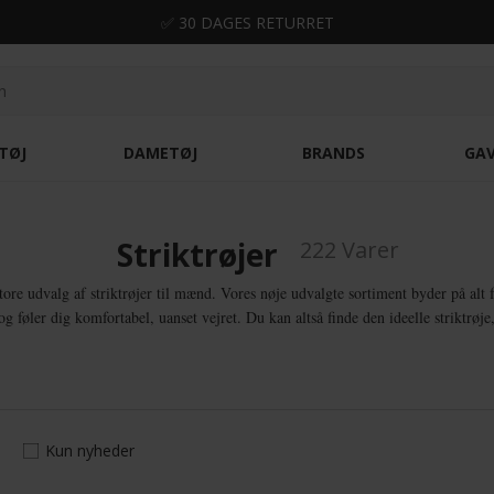
✅ 30 DAGES RETURRET
TØJ
DAMETØJ
BRANDS
GA
Striktrøjer
222 Varer
re udvalg af striktrøjer til mænd. Vores nøje udvalgte sortiment byder på alt fr
 og føler dig komfortabel, uanset vejret. Du kan altså finde den ideelle striktrøje
Kun nyheder