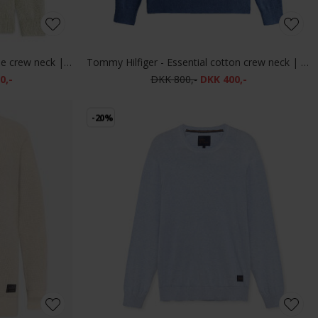
Tommy Hilfiger - Two tone boucle crew neck | Strik Dark Artichoke
Tommy Hilfiger - Essential cotton crew neck | Strik
0,-
DKK 800,-
DKK 400,-
-20%