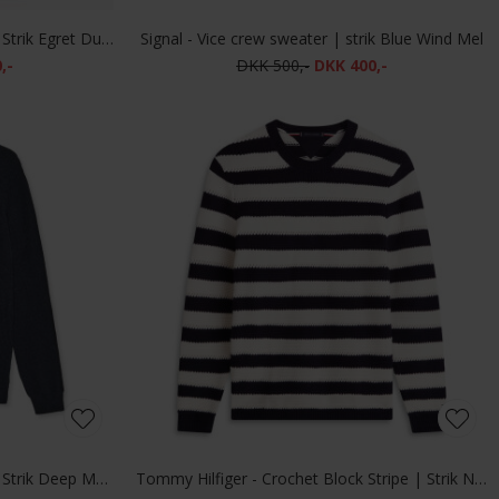
Signal - Andy structure pullover | Strik Egret Dust Mel
Signal - Vice crew sweater | strik Blue Wind Mel
,-
DKK 500,-
DKK 400,-
Signal - Andy structure pullover | Strik Deep Marine Mel
Tommy Hilfiger - Crochet Block Stripe | Strik Navy Ivory