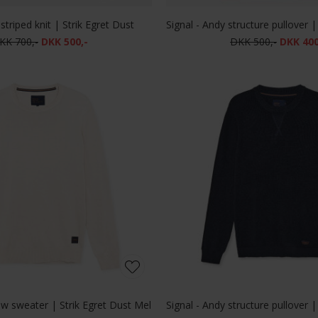
 striped knit | Strik Egret Dust
KK 700,-
DKK 500,-
DKK 500,-
DKK 400
rew sweater | Strik Egret Dust Mel