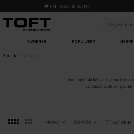
🚚
FRI FRAGT & RETUR
NYHEDER
POPULÆRT
HERRE
Forside
Striktrøjer
Varm op til de kølige dage med vores sto
der sikrer, at du ser godt ud
Mærke
Størrelse
Kun tilbud