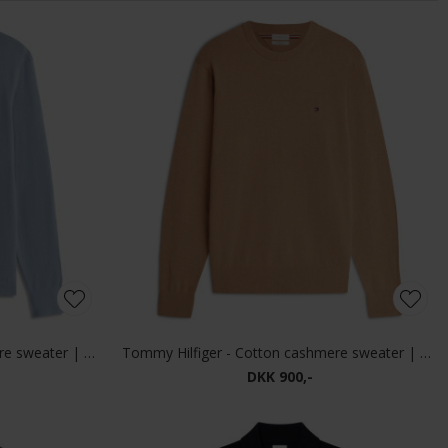
Tommy Hilfiger - Cotton cashmere sweater | Strik Brisk Blue
Tommy Hilfiger - Cotton cashmere sweater | Strik Safari Canvas
DKK 900,-