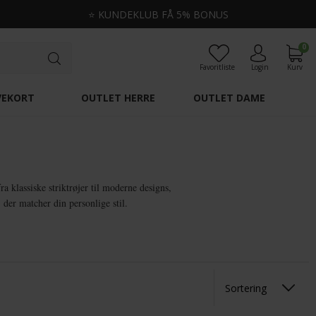
⭐
KUNDEKLUB FÅ 5% BONUS
0
Favoritliste
Login
Kurv
VEKORT
OUTLET HERRE
OUTLET DAME
a klassiske striktrøjer til moderne designs,
, der matcher din personlige stil.