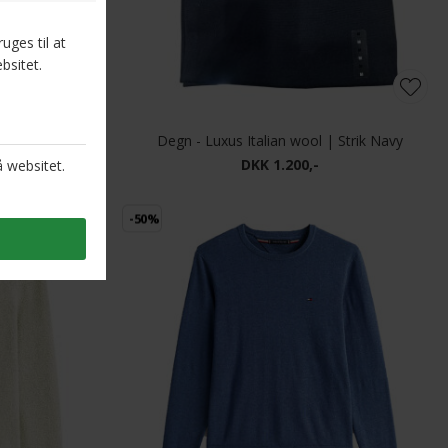
rik Eden Stripe
Degn - Luxus Italian wool | Strik Navy
DKK 1.200,-
-50%