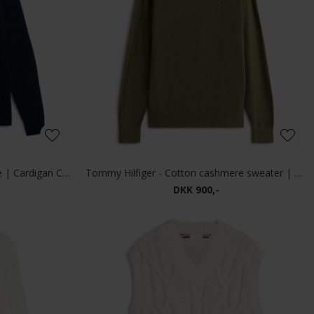
Tommy Hilfiger - Waffle structure | Cardigan Carbon Navy
Tommy Hilfiger - Cotton cashmere sweater | Strik Huntsman Green
DKK 900,-