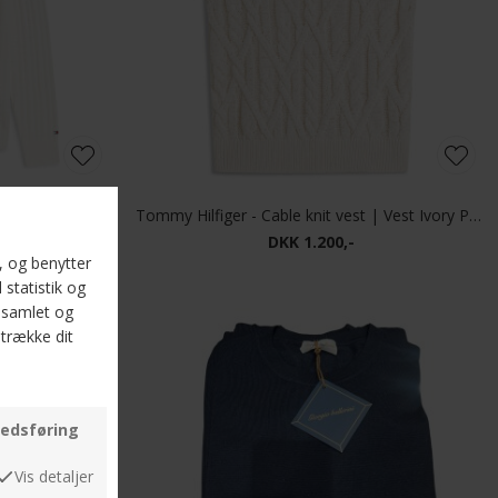
Tommy Hilfiger - Mock cable crew neck | Strik Ivory Petal
Tommy Hilfiger - Cable knit vest | Vest Ivory Petal
DKK 1.200,-