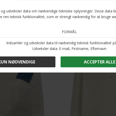
r - Open knit | Vest Ivory Petal
Wood Wood - Tay crew neck | St
DKK 1.300,-
DKK 1.000,-
-31%