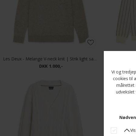
Les Deux - Melange V-neck knit | Strik light sand melange
Les Deux - Si
DKK 1.000,-