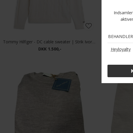
Tommy Hilfiger - DC cable sweater | Strik Ivory Petal
Tommy Hilfige
DKK 1.500,-