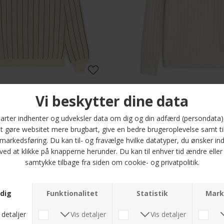
gnature knit polo | Strik Ivory
DKK 1.100,-
DKK 1.100,-