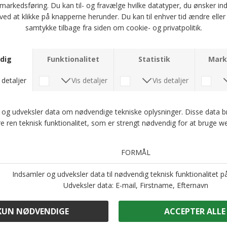
-50%
Kun web
-50%
Kun web
Alberto - Lou corduroy pants | Fløjlsbuks Light Beige
Alberto - Lou fancy wool pants | Bukser 1255 565 Brown
DKK 1.100,-
DKK 550,-
DKK 1.100,-
DKK 550,-
-50%
Kun web
-50%
Kun web