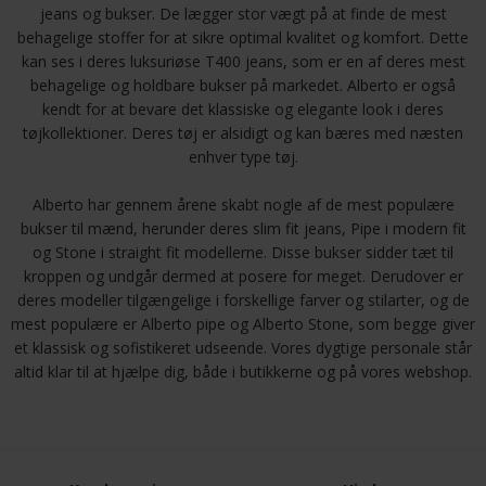
jeans og bukser. De lægger stor vægt på at finde de mest
behagelige stoffer for at sikre optimal kvalitet og komfort. Dette
kan ses i deres luksuriøse T400 jeans, som er en af deres mest
behagelige og holdbare bukser på markedet. Alberto er også
kendt for at bevare det klassiske og elegante look i deres
tøjkollektioner. Deres tøj er alsidigt og kan bæres med næsten
enhver type tøj.
Alberto har gennem årene skabt nogle af de mest populære
bukser til mænd, herunder deres slim fit jeans, Pipe i modern fit
og Stone i straight fit modellerne. Disse bukser sidder tæt til
kroppen og undgår dermed at posere for meget. Derudover er
deres modeller tilgængelige i forskellige farver og stilarter, og de
mest populære er Alberto pipe og Alberto Stone, som begge giver
et klassisk og sofistikeret udseende. Vores dygtige personale står
altid klar til at hjælpe dig, både i butikkerne og på vores webshop.