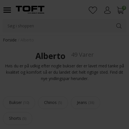
0
Login
Forside
Alberto
Alberto
49 Varer
Hvis du er på udkig efter nogle bukser der er lavet med tanke på
kvalitet og komfort så er du landet det helt rigtige sted. Find dit
nye yndlingspar herunder.
Bukser
Chinos
Jeans
10
5
38
Shorts
5