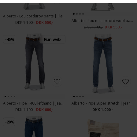
Alberto - Lou corduroy pants | Fløjlsbuks Light Grey
Alberto - Lou mini oxford wool pants | Bukser Grey
DKK 1.100,-
DKK 550,-
DKK 1.100,-
DKK 550,-
-45%
Kun web
Alberto - Pipe T400 lefthand | Jeans 1266 994 Dark Grey
Alberto - Pipe Super stretch | Jeans 1984 883 Dark Blue
DKK 1.100,-
DKK 600,-
DKK 1.000,-
-20%