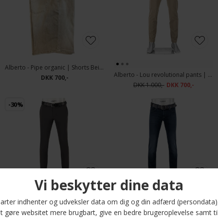
Alberto - Pipe organic | Shorts Beige
Alberto - Lou revolutional pants | Chino Beige
DKK 700,-
DKK 1.000,-
DKK 700,-
-30%
Alberto - Lou revolutional pants | Chino Dark Grey
Alberto - Pipe light denim | Jeans 1367 879 Dark Blue
DKK 1.000,-
DKK 700,-
DKK 1.200,-