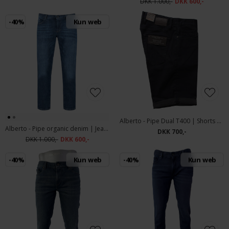
DKK 1.000,-
DKK 600,-
-40%
Kun web
Alberto - Pipe Dual T400 | Shorts Navy
Alberto - Pipe organic denim | Jeans 1381 896 Navy
DKK 700,-
DKK 1.000,-
DKK 600,-
-40%
Kun web
-40%
Kun web