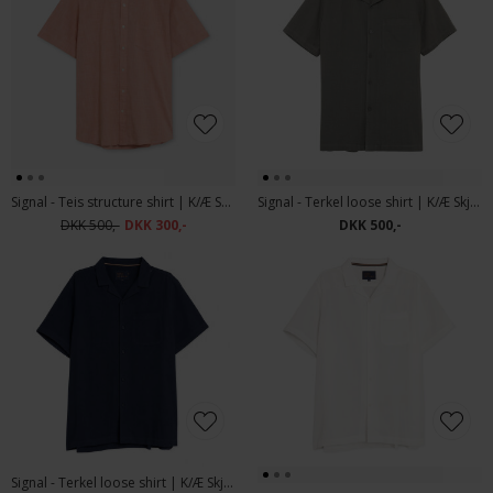
Signal - Teis structure shirt | K/Æ Skjorte Sun Baked
Signal - Terkel loose shirt | K/Æ Skjorte Green Kalamata
DKK 500,-
DKK 300,-
DKK 500,-
Signal - Terkel loose shirt | K/Æ Skjorte Deep Marine