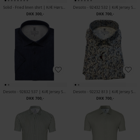
Solid - Fried linen shirt | K/Æ Hørskjorte Curds
Desoto - 92432 532 | K/Æ Jersey Skjorte Middle Blue Stripes
DKK 300,-
DKK 700,-
Desoto - 92832 537 | K/Æ Jersey Skjorte Dark Blue Denim
Desoto - 92232 813 | K/Æ Jersey Skjorte Pastel Leaves
DKK 700,-
DKK 700,-