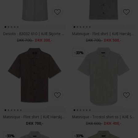
Desoto - 83032 610 | K/Æ Skjorte Lime Green
Matinique - Flint shirt | K/Æ Hørskjorte Tradewinds
DKK 700,-
DKK 300,-
DKK 700,-
DKK 500,-
-33%
Matinique - Flint shirt | K/Æ Hørskjorte Chocolate Brown
Matinique - Trostol shirt ss | K/Æ Skjorte Capulet Olive
DKK 700,-
DKK 600,-
DKK 400,-
-33%
-33%