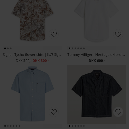
Signal -Tycho flower shirt | K/Æ Skjorte Tobacco
Tommy Hilfiger - Heritage oxford shirt | K/Æ Skjorte White
DKK 500,-
DKK 300,-
DKK 600,-