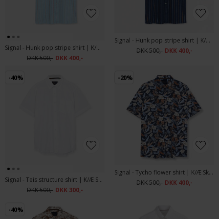
Signal - Hunk pop stripe shirt | K/Æ Skjorte Blue Captain
Signal - Hunk pop stripe shirt | K/Æ Skjorte Laurel Green
DKK 500,-
DKK 400,-
DKK 500,-
DKK 400,-
-40%
-20%
Signal - Tycho flower shirt | K/Æ Skjorte Blue Captain
Signal - Teis structure shirt | K/Æ Skjorte White
DKK 500,-
DKK 400,-
DKK 500,-
DKK 300,-
-40%