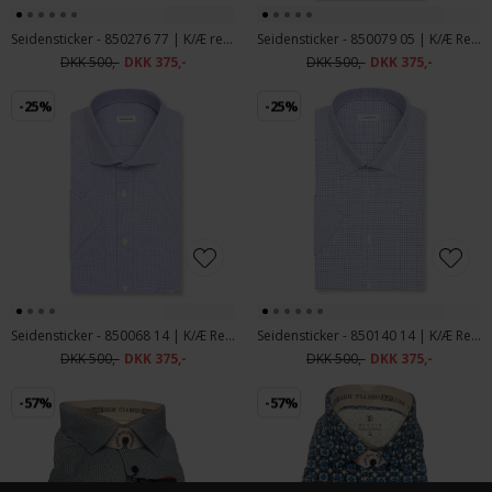
Seidensticker - 850276 77 | K/Æ regular Fit Skjorte olive
Seidensticker - 850079 05 | K/Æ Regular Fit Skjorte Beige
DKK 500,-
DKK 375,-
DKK 500,-
DKK 375,-
-25%
-25%
Seidensticker - 850068 14 | K/Æ Regular Fit Skjorte Mid Blue
Seidensticker - 850140 14 | K/Æ Regular Fit Skjorte Mid Blue
DKK 500,-
DKK 375,-
DKK 500,-
DKK 375,-
-57%
-57%