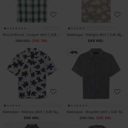
Wood Wood - Cooper shirt | K/Æ Skjorte Eden Check
Matinique - Klampo shirt | K/Æ Skjorte Winter Twig
DKK 900,-
DKK 700,-
DKK 600,-
-43%
Matinique - Klampo shirt | K/Æ Skjorte Off White
Matinique - Brayden shirt | K/Æ Skjorte Dark Navy
DKK 600,-
DKK 700,-
DKK 400,-