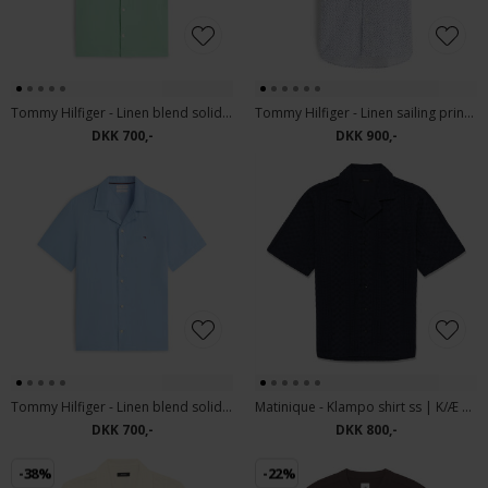
Tommy Hilfiger - Linen blend solid shirt | K/Æ Skjorte Cut Grass
Tommy Hilfiger - Linen sailing print shirt | K/Æ Skjorte Breezy Blue
DKK 700,-
DKK 900,-
Tommy Hilfiger - Linen blend solid shirt | K/Æ Skjorte Cloudy Blue
Matinique - Klampo shirt ss | K/Æ Skjorte Dark Navy
DKK 700,-
DKK 800,-
-38%
-22%