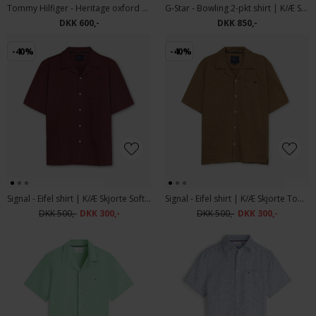
Tommy Hilfiger - Heritage oxford shirt | K/Æ Skjorte Shirt Blue
G-Star - Bowling 2-pkt shirt | K/Æ Skjorte Rinsed
DKK 600,-
DKK 850,-
-40%
-40%
Signal - Eifel shirt | K/Æ Skjorte Soft Port
Signal - Eifel shirt | K/Æ Skjorte Tobacco
DKK 500,-
DKK 300,-
DKK 500,-
DKK 300,-