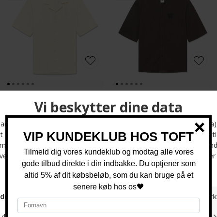
Matinique - Klampo shirt ss | K/Æ Skjorte Vanilla Ice
Wood Wood - WWHardy shirt | K/Æ Skjorte Licorice
DKK 800,-
DKK 500,-
DKK 900,-
DKK 700,-
-57%
-57%