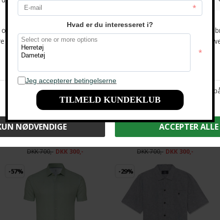
Desoto - 82332 355 | K/Æ Skjorte Big Shells
Desoto - 82232 612 | K/Æ Skjorte Artful Green
DKK 700,-
DKK 300,-
DKK 700,-
DKK 300,-
-57%
-57%
Desoto - 82332 356 | K/Æ Skjorte Dots & Drops
Desoto - 83733 918 | K/Æ Skjorte Red Hawaiian Flower
DKK 700,-
DKK 300,-
DKK 700,-
DKK 300,-
-57%
-29%