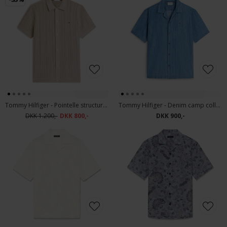
Tommy Hilfiger - Pointelle structure shirt | K/Æ Skjorte Batique Khaki
Tommy Hilfiger - Denim camp collar shirt | K/Æ Skjorte Mid Blue Denim
DKK 1.200,-
DKK 800,-
DKK 900,-