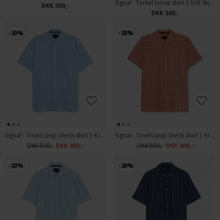
Signal - Terkel loose shirt | K/Æ Skjorte Egret Dust
DKK 500,-
DKK 500,-
-20%
-20%
Signal - Troels pop check shirt | K/Æ Skjorte Blue Wind
Signal - Troels pop check shirt | K/Æ Skjorte Sun Baked
DKK 500,-
DKK 400,-
DKK 500,-
DKK 400,-
-20%
-20%