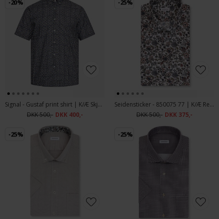
-20%
-25%
Signal - Gustaf print shirt | K/Æ Skjorte Blue Captain
Seidensticker - 850075 77 | K/Æ Regular Fit Skjorte Olive
DKK 500,-
DKK 400,-
DKK 500,-
DKK 375,-
-25%
-25%