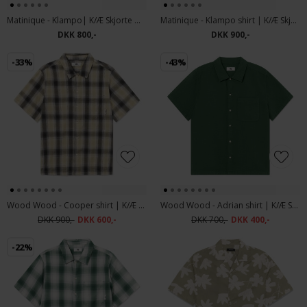
Matinique - Klampo| K/Æ Skjorte Off White
Matinique - Klampo shirt | K/Æ Skjorte Tradewinds
DKK 800,-
DKK 900,-
-33%
-43%
Wood Wood - Cooper shirt | K/Æ Skjorte Pale Olive
Wood Wood - Adrian shirt | K/Æ Skjorte Eden
DKK 900,-
DKK 600,-
DKK 700,-
DKK 400,-
-22%