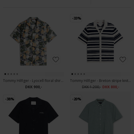
-33%
Tommy Hilfiger - Lyocell floral shirt | K/Æ Skjorte Carbon Navy
Tommy Hilfiger - Breton stripe knitted shirt | K/Æ Skjorte Ivory Petal
DKK 900,-
DKK 1.200,-
DKK 800,-
-38%
-20%