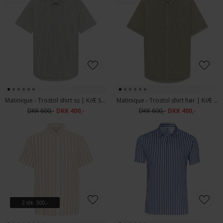
Matinique - Trostol shirt ss | K/Æ Skjorte Dark Navy
Matinique - Trostol shirt hør | K/Æ Hørskjorte Capulet Olive
DKK 600,-
DKK 400,-
DKK 600,-
DKK 400,-
2 stk. 500,-