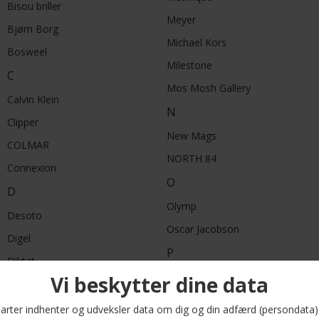
Bisou briller
Meyer
Bjørn Borg
Michael Kors
Bosweel
Milestone
C
Mos Mosh Gallery
Calvin Klein
N
Clipper
New Mags
COLMAR
NORTH 84
Connexion
O
D
Olymp
Desoto
Oscar Jacobson
Digel
P
Diktat
Part Two
Dockers
Portia
Double A by Wood Wood