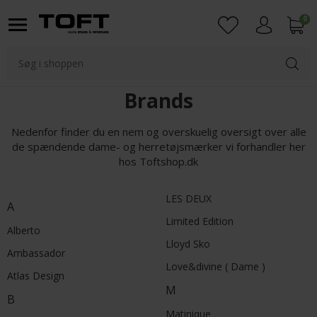
0
Login
Brands
Nedenfor finder du en nem og overskuelig oversigt over alle
de spændende dame- og herretøjsmærker vi forhandler her
hos Toftshop.dk
LES DEUX
A
Limited Edition
Alberto
Lloyd Sko
Ambassador
Love&divine ( Dame )
Atlas Design
M
B
Matinique