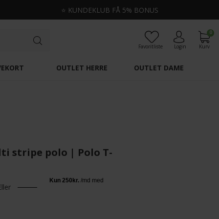
⭐
KUNDEKLUB FÅ 5% BONUS
0
Favoritliste
Login
Kurv
VEKORT
OUTLET HERRE
OUTLET DAME
i stripe polo | Polo T-
Eller