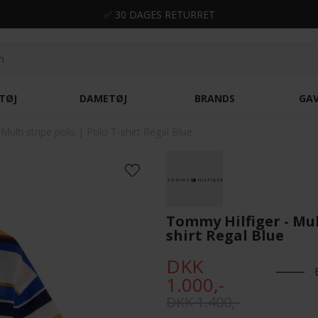
✅ 30 DAGES RETURRET
TØJ
DAMETØJ
BRANDS
GA
Multi stripe polo | Polo T-shirt Regal Blue
Tommy Hilfiger - Mult
shirt Regal Blue
DKK
1.000,-
DKK 1.400,-