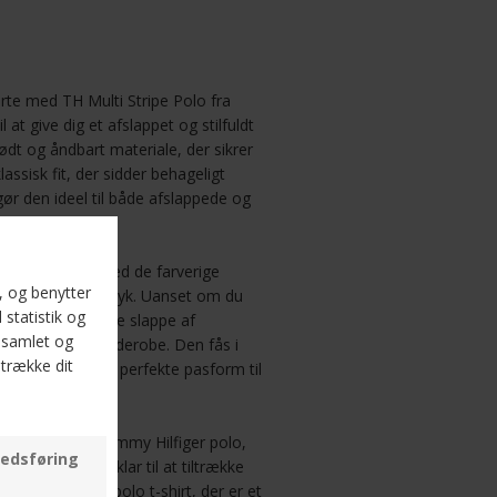
te med TH Multi Stripe Polo fra
 at give dig et afslappet og stilfuldt
lødt og åndbart materiale, der sikrer
assisk fit, der sidder behageligt
gør den ideel til både afslappede og
e kombineret med de farverige
kt og moderne udtryk. Uanset om du
i parken eller bare slappe af
t-have i din garderobe. Den fås i
du kan finde den perfekte pasform til
rretøj med denne Tommy Hilfiger polo,
esign. Gør dig klar til at tiltrække
og stilfulde polo t-shirt, der er et