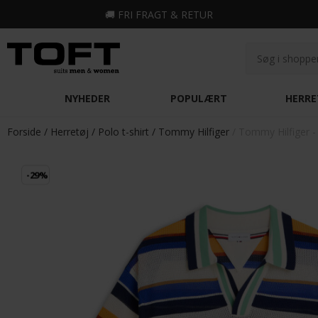
🚚
FRI FRAGT & RETUR
NYHEDER
POPULÆRT
HERRE
Forside
Herretøj
Polo t-shirt
Tommy Hilfiger
Tommy Hilfiger - 
-29%