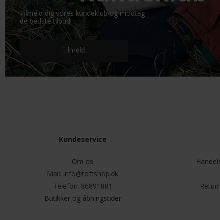
Tilmeld dig vores kundeklub og modtag
de bedste tilbud!
Tilmeld
Kundeservice
Om os
Handels
Mail:
info@toftshop.dk
Telefon:
86891881
Return
Butikker og åbningstider