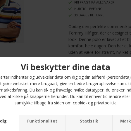
FRI FRAGT PÅ ALLE VARER
HURTIG LEVERING
30 DAGES RETURRET
Opdag den perfekte sommerskjor
Tommy Hilfiger, der er designet til
look. Denne polo er lavet af et b
komfort hele dagen. Den har et kl
uden at være for stramt, hvilket 
mere formelle anledninger.
Den smukke farve C7F Regal Blu
horisontale striber giver et fris
skal til en sommerfest, en picnic 
derhjemme, er denne polo et mus
størrelserne M, L, XL og 2XL, så 
din kropstype.
Tilføj et strejf af stil til dit he
der kombinerer kvalitet og trendy d
opmærksomhed med denne alsidige 