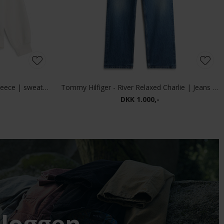
Tommy Hilfiger - Reg Essential Fleece | sweatshirt Ivory Petal
Tommy Hilfiger - River Relaxed Charlie | Jeans charlie Blue
DKK 1.000,-