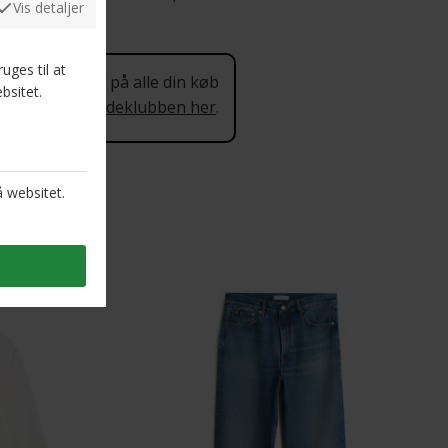
 procent rabat på alle din køb
 mere om Kundeklubben her
.