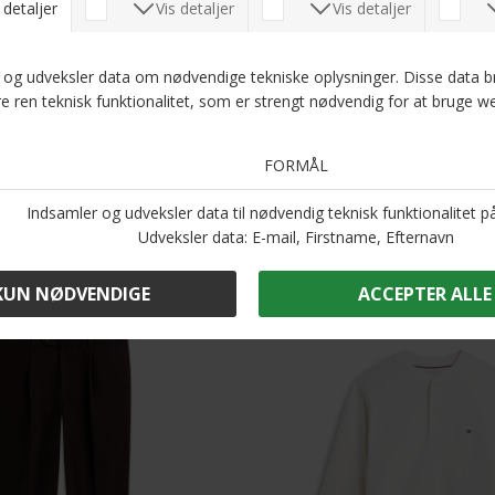
perfekt valg til varmere dage.
Optjen 5
Læs
Andre købte også