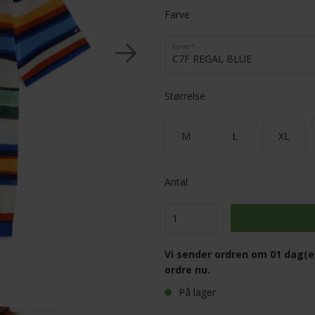
Farve
Farve
C7F REGAL BLUE
Størrelse
M
L
XL
Antal
Vi sender ordren om
01 dag(e
ordre nu.
På lager