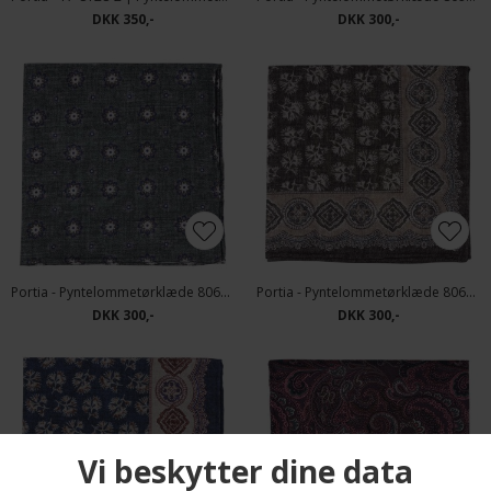
DKK 350,-
DKK 300,-
Portia - Pyntelommetørklæde 8063-3 | Grøn
Portia - Pyntelommetørklæde 8064-1 | Beige
DKK 300,-
DKK 300,-