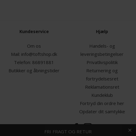
Kundeservice
Hjælp
Om os
Handels- og
Mail:
info@toftshop.dk
leveringsbetingelser
Telefon:
86891881
Privatlivspolitik
Butikker og åbningstider
Returnering og
fortrydelsesret
Reklamationsret
Kundeklub
Fortryd din ordre her
Opdater dit samtykke
HURTIG LEVERING
FRI FRAGT OG RETUR