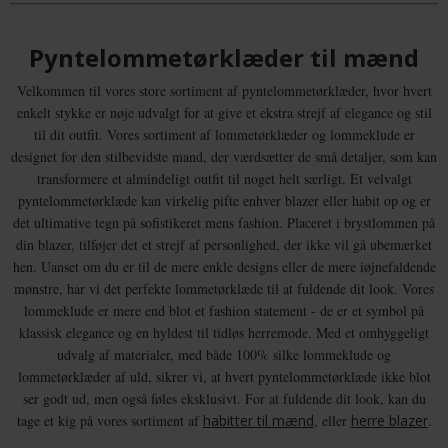
Pyntelommetørklæder til mænd
Velkommen til vores store sortiment af pyntelommetørklæder, hvor hvert
enkelt stykke er nøje udvalgt for at give et ekstra strejf af elegance og stil
til dit outfit. Vores sortiment af lommetørklæder og lommeklude er
designet for den stilbevidste mand, der værdsætter de små detaljer, som kan
transformere et almindeligt outfit til noget helt særligt. Et velvalgt
pyntelommetørklæde kan virkelig pifte enhver blazer eller habit op og er
det ultimative tegn på sofistikeret mens fashion. Placeret i brystlommen på
din blazer, tilføjer det et strejf af personlighed, der ikke vil gå ubemærket
hen. Uanset om du er til de mere enkle designs eller de mere iøjnefaldende
mønstre, har vi det perfekte lommetørklæde til at fuldende dit look. Vores
lommeklude er mere end blot et fashion statement - de er et symbol på
klassisk elegance og en hyldest til tidløs herremode. Med et omhyggeligt
udvalg af materialer, med både 100% silke lommeklude og
lommetørklæder af uld, sikrer vi, at hvert pyntelommetørklæde ikke blot
ser godt ud, men også føles eksklusivt. For at fuldende dit look, kan du
tage et kig på vores sortiment af
habitter til mænd
, eller
herre blazer
.