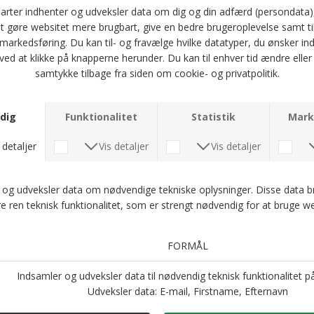
Portia - Pyntelommetørklæde 8064-2 | Blå
Portia - Pyntelommetørklæde 8091-1 | Lilla
DKK 300,-
DKK 300,-
Portia - Pyntelommetørklæde 8080-3 | Orange
Portia - Pyntelommetørklæde | Lyseblå
DKK 300,-
DKK 250,-