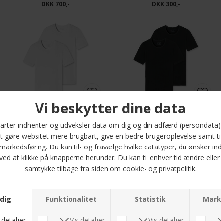
DKK 700,-
DKK 300,-
Schiesser - O-hals 2pack | Undertrøje Hvid
Schiesser - O-hals 2pack | Undertrøje Sort
DKK 350,-
DKK 350,-