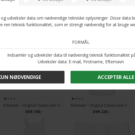
Schiesser - V-hals 2pack | Undertrøje Hvid
Schiesser - Jersey Pyjamas K/Æ | Blå Mønster
DKK 350,-
DKK 400,-
Schiesser - Original Classic Line Trusse m' gylp | Fineripp Hvid
Schiesser - Original Classic Line T-shirt O-hals | Fineripp Hvid
DKK 160,-
DKK 220,-