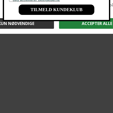
2 stk. 700.-
Signal - Nicky | Polo T-shirt Ivory Cream
Tommy Hilfiger - Knit placket polo | Polo T-shirt Ivory Petal
DKK 400,-
DKK 800,-
DKK 400,-
Limited Edition - Chestpocket polo | Polo T-shirt Navy
Limited Edition - Chestpocket polo | Polo T-shirt Light Grey
DKK 400,-
DKK 400,-
2 stk. 600.-
2 stk. 600.-