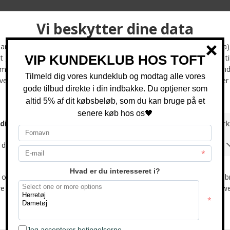
Signal - Grant linen | Polo T-shirt Ivory Cream
DKK 500,-
DKK 300,-
-25%
2 stk. 700.-
Signal - Nicky | Polo T-shirt Ice Water Blue Mel
Signal - Nicky | Polo T-shirt Pale Green
DKK 400,-
DKK 400,-
DKK 300,-
-50%
Kun web