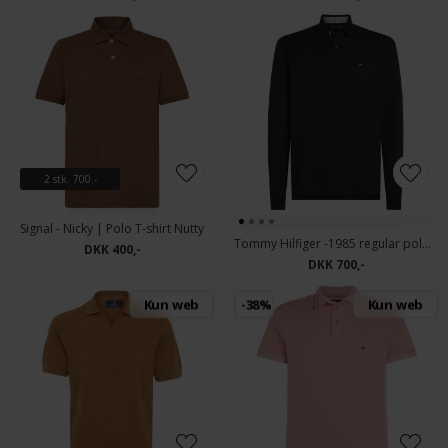
2 stk. 700.-
Signal - Nicky | Polo T-shirt Nutty
Tommy Hilfiger -1985 regular polo LS | Polo T-shirt Sort
DKK 400,-
DKK 700,-
Kun web
-38%
Kun web