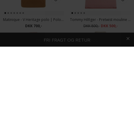
Matinique - V Heritage polo | Polo Yellow Brown
Tommy Hilfiger - Pretwist mouline slim | Polo T-shirt Pudder
DKK 700,-
DKK 800,-
DKK 500,-
HURTIG LEVERING
FRI FRAGT OG RETUR
1-2 DAGE
Tommy Hilfiger - 1985 regular | Polo T-shirt Pudder
Tommy Hilfiger - 1985 regular | Polo T-shirt Off White
DKK 700,-
DKK 600,-
-33%