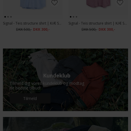
Signal - Teis structure shirt | K/Æ Skjorte Blue Wind
Signal - Teis structure shirt | K/Æ Skjorte Mauve Rose
DKK 500,-
DKK 300,-
DKK 500,-
DKK 300,-
Kundeklub
Tilmeld dig vores kundeklub og modtag
de bedste tilbud!
Tilmeld