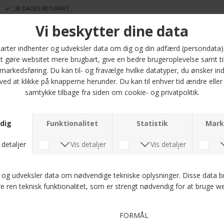
30 DAGES RETURRET
Opdag Signal Raven Aop jacquard polo, en stilfuld og komfortabel tilføjelse
til din garderobe. Denne polo t-shirt er lavet af 100% bomuld, hvilket sikrer
en blød og åndbar fornemmelse hele dagen. Den smukke farve 7450 Laurel
Green, prydet med et elegant bladprint, giver et friskt og moderne look,
perfekt til både afslappede og mere formelle anledninger.
Fit'et på denne polo er normal, hvilket gør den ideel til enhver kropsform.
Den er tilgængelig i størrelserne M, L, XL, 2XL, 3XL og 4XL, så du kan finde
den perfekte pasform, uanset hvilken størrelse du bærer. Kombiner den
med dine yndlingsjeans eller shorts for et afslappet, men stilfuldt udtryk.
Signal Raven Aop jacquard polo er ikke blot en t-shirt; det er et statement.
Gå ikke glip af muligheden for at tilføje denne alsidige og trendy polo til din
samling. Bestil nu og oplev komfort og stil i ét!
Optjen 5 procent rabat på alle din køb
Læs mere om Kundeklubben her
.
Andre købte også