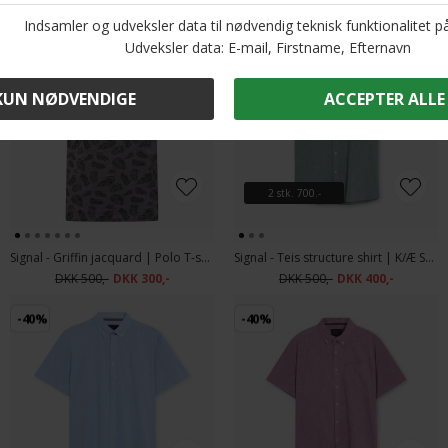
-40%
-20%
2 stk. 700.-
Signal - Griffin jacquard | Polo T-shirt Shadow Grey
Signal - Teis structure shirt | K/Æ Skjorte Green Ivy
DKK 500,-
DKK 300,-
DKK 500,-
DKK 400,-
-40%
-40%