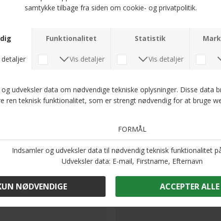
Steel & Barnett - Leather bracelet Denby | Armbånd Brun
DKK 350,-
DKK 250,-