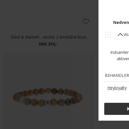
Steel & Barnett - Archie | Armbånd Brun
DKK 350,-