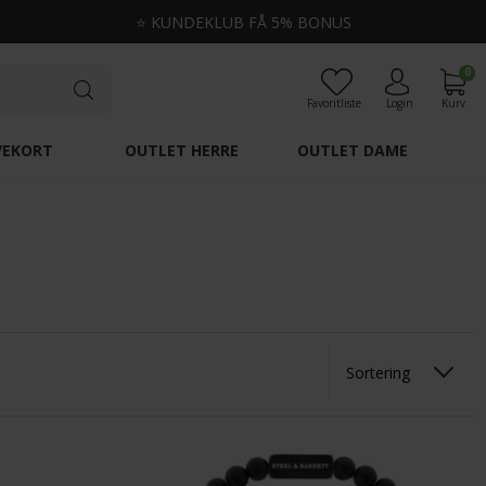
⭐
KUNDEKLUB FÅ 5% BONUS
0
Favoritliste
Login
Kurv
VEKORT
OUTLET HERRE
OUTLET DAME