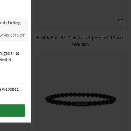
Steel & Barnett - Stones Bracelet Basic | Armbånd Sort
Steel & Barnett - Colorful cal | Armbånd Spectolite
DKK 400,-