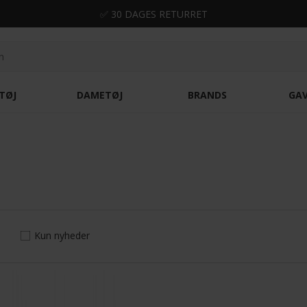
✅ 30 DAGES RETURRET
TØJ
DAMETØJ
BRANDS
GA
Kun nyheder