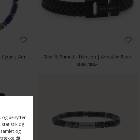
Steel & Barnett - Stones Bracelet Cyrus | Armbånd Black
Steel & Barnett - Harrison | Armbånd Black
DKK 400,-