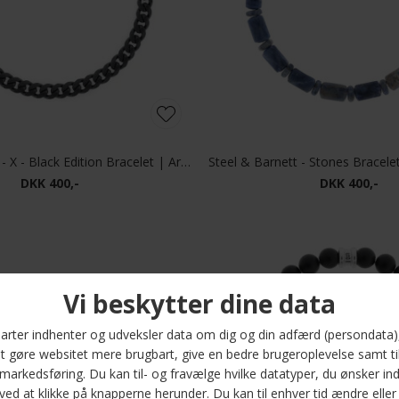
Steel & Barnett - X - Black Edition Bracelet | Armbånd Svelte Stephen
DKK 400,-
DKK 400,-