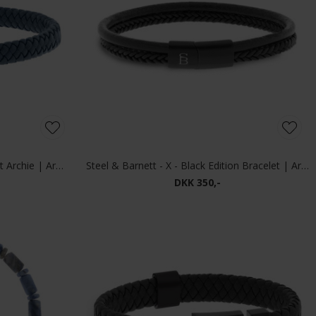
Steel & Barnett - Leather bracelet Archie | Armbånd Jeans Blue
Steel & Barnett - X - Black Edition Bracelet | Armbånd Denby
DKK 350,-