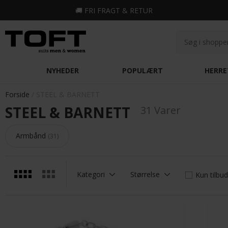
🚚
FRI FRAGT & RETUR
NYHEDER
POPULÆRT
HERRE
Forside
STEEL & BARNETT
STEEL & BARNETT
31 Varer
Armbånd
31
Kategori
Størrelse
Kun tilbud