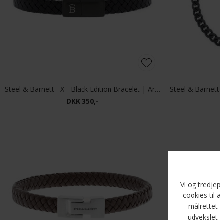
Steel & Barnett - X - Black Edition Bracelet | Armbånd Riley
DKK 350,-