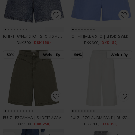
ICHI - IHAVNEY SHO | SHORTS MEDIUM BLUE STONE WASHED
ICHI - IHJALBA SHO | SHORTS WEDGEWOOD
DKK 300,-
DKK 150,-
DKK 300,-
DKK 150,-
-50%
Web + Ry
-50%
Web + Ry
PULZ - PZCAMMA | SHORTS AGAVE GREEN
PULZ - PZCLAUDIA PANT | BUKSER CLOUD DANCER
DKK 500,-
DKK 250,-
DKK 700,-
DKK 350,-