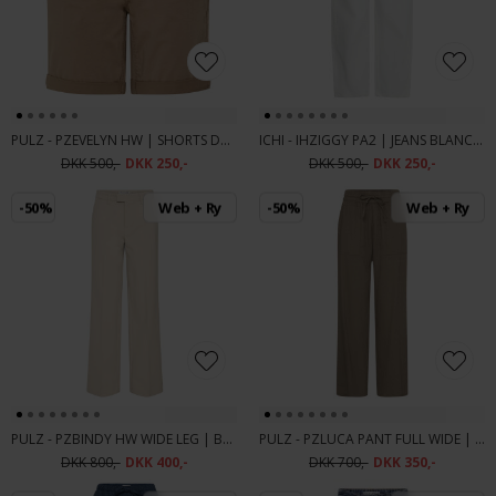
PULZ - PZEVELYN HW | SHORTS DUNE
ICHI - IHZIGGY PA2 | JEANS BLANC DE BLANC
DKK 500,-
DKK 250,-
DKK 500,-
DKK 250,-
-50%
Web + Ry
-50%
Web + Ry
PULZ - PZBINDY HW WIDE LEG | BUKSER PURE CASHMERE
PULZ - PZLUCA PANT FULL WIDE | BUKSER WALNUT BROWN
DKK 800,-
DKK 400,-
DKK 700,-
DKK 350,-