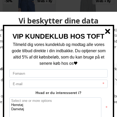
-50%
Web + Ry
Web + Ry
PULZ - PZBOBBIE PANT | BUKSER 200005 MEDIUM BLUE DENIM
ICHI - IHFAVA WIDE PA | BUKSER GREY MELANGE
DKK 600,-
DKK 300,-
DKK 400,-
-50%
Web + Ry
-50%
Web + Ry