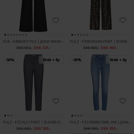
ICHI - IHBRAIDY PA2 | JEANS WASHED BLACK
PULZ - PZMORGAN PANT | BUKSER BLACK
DKK 650,-
DKK 325,-
DKK 800,-
DKK 400,-
-50%
Web + Ry
-50%
Web + Ry
PULZ - PZCALLY PANT | BUKSER DARK SAPHIRE
PULZ - PZCARMEN EMB. HW | JEANS LIGHT BLUE DENIM
DKK 600,-
DKK 300,-
DKK 900,-
DKK 450,-