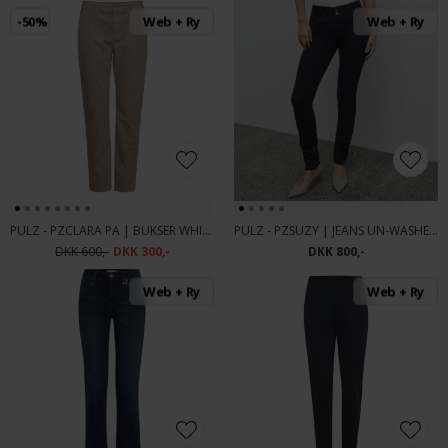
-50%
Web + Ry
Web + Ry
PULZ - PZCLARA PA | BUKSER WHITE PEPPER
PULZ - PZSUZY | JEANS UN-WASHED DENIM
DKK 600,-
DKK 300,-
DKK 800,-
Web + Ry
Web + Ry