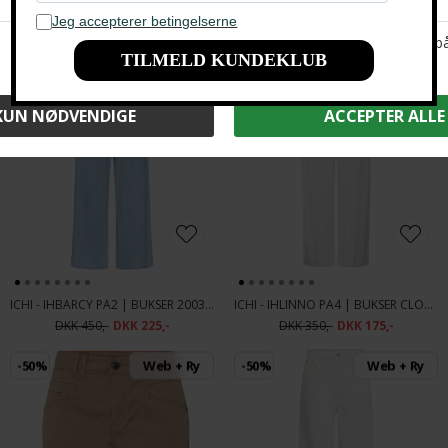
ICHI - IHLINNO PA BARREL | BUKSER NATURAL ECRU
ICHI - IHLINNO PA BARREL | BUKSER BLACK
DKK 350,-
DKK 175,-
DKK 350,-
DKK 175,-
-50%
Web + Ry
-50%
Web + Ry
ICHI - IHBARCY PA2 | BUKSER 200343 LIGHT BLUE
ICHI - IHLINNO PA4 | BUKSER CLOUD DANCER
DKK 450,-
DKK 225,-
DKK 350,-
DKK 175,-
-50%
Web + Ry
-50%
Web + Ry