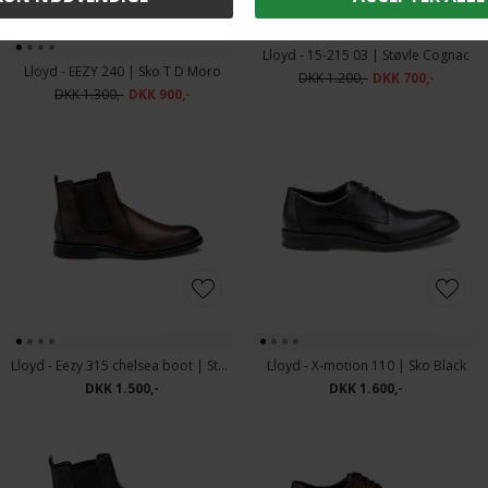
Lloyd - 15-215 03 | Støvle Cognac
Lloyd - EEZY 240 | Sko T D Moro
DKK 1.200,-
DKK 700,-
DKK 1.300,-
DKK 900,-
Lloyd - Eezy 315 chelsea boot | Støvle Brown
Lloyd - X-motion 110 | Sko Black
DKK 1.500,-
DKK 1.600,-