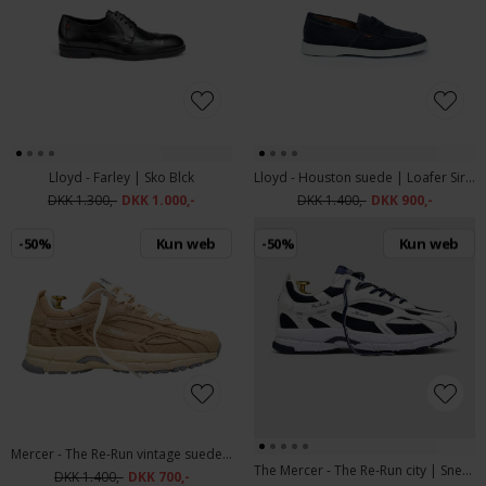
Lloyd - Farley | Sko Blck
Lloyd - Houston suede | Loafer Sirena
DKK 1.300,-
DKK 1.000,-
DKK 1.400,-
DKK 900,-
-50%
Kun web
-50%
Kun web
Mercer - The Re-Run vintage suede | Sneakers Brown
The Mercer - The Re-Run city | Sneaker Navy White
DKK 1.400,-
DKK 700,-