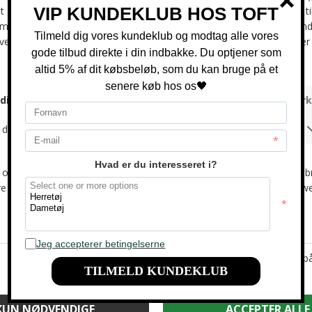
-26%
-33%
Lacoste - Storm 96 | Sneakers
Lacoste - T-clip | Sneakers KD2 KHK
DKK 900,-
DKK 600,-
DKK 950,-
DKK 700,-
-31%
-42%