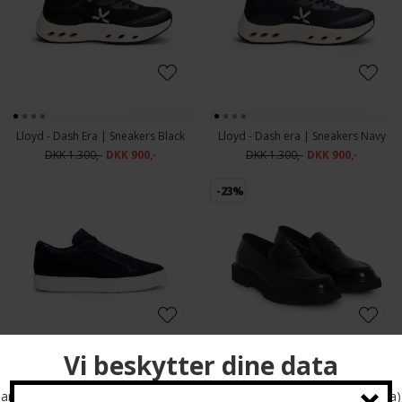
Lloyd - Dash Era | Sneakers Black
Lloyd - Dash era | Sneakers Navy
DKK 1.300,-
DKK 900,-
DKK 1.300,-
DKK 900,-
-23%
Lloyd - Metro | Sneakers Navy
Matinique - Locco shoes | Sko Black
DKK 1.500,-
DKK 1.300,-
DKK 1.000,-