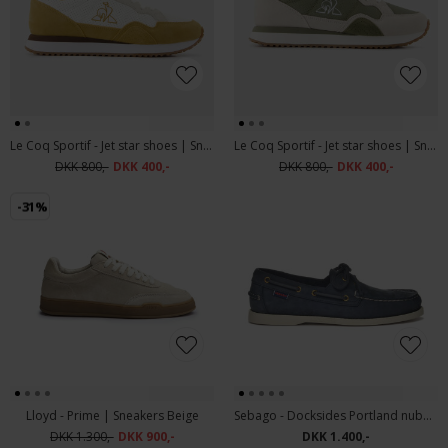
Le Coq Sportif - Jet star shoes | Sneakers 566 Optical White Oak Buff
Le Coq Sportif - Jet star shoes | Sneakers 565 Mermaid
DKK 800,-
DKK 400,-
DKK 800,-
DKK 400,-
-31%
Lloyd - Prime | Sneakers Beige
Sebago - Docksides Portland nubuck shoes | Sejlersko Blue Universe
DKK 1.300,-
DKK 900,-
DKK 1.400,-