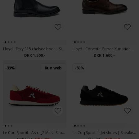
Lloyd - Eezy 315 chelsea boot | Støvle Black
Lloyd - Corvette-Coban X-motion 150 | Sko Brown
DKK 1.500,-
DKK 1.600,-
-33%
Kun web
-50%
Le Coq Sportif - Astra_2 Mesh Shoes | Sneakers Rød
Le Coq Sportif - Jet shoes | Sneakers Sort