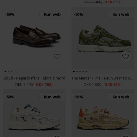
DKK 1.300,-
DKK 650,-
-50%
Kun web
-50%
Kun web
Lloyd - Nagai loafers | Sko t.d.moro
The Mercer - The Re-run washed canvas | Sneakers Army Green
DKK 1.400,-
DKK 700,-
DKK 1.300,-
DKK 650,-
-50%
Kun web
-50%
Kun web