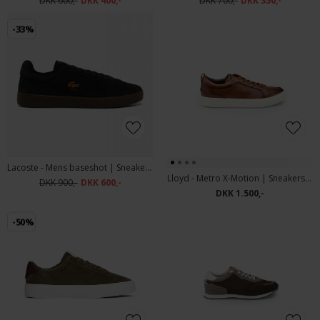
DKK 600,-
DKK 400,-
DKK 700,-
DKK 350,-
-33%
Lacoste - Mens baseshot | Sneakers Blk
Lloyd - Metro X-Motion | Sneakers Cognac
DKK 900,-
DKK 600,-
DKK 1.500,-
-50%