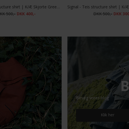
Signal - Teis structure shirt | K/Æ Skjorte Green Ivy
KK 500,-
DKK 400,-
DKK 500,-
DKK 300
B
Besøg vores blog
Klik her