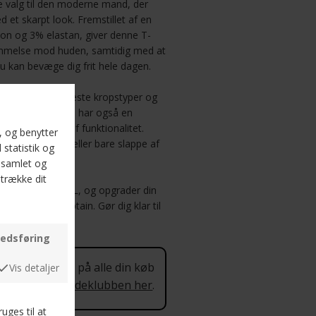
te valg til den moderne mand, der
et skarpt look. Fremstillet af en
on og 3% elastan, giver denne T-
nemmelse mod huden, samtidig med at
u kan bevæge dig frit hele dagen.
polo t-shirt de fleste kropstyper og
stilfuldt look. Den har også en
et ekstra touch af funktionalitet.
l sammenkomst eller bare slappe af
lt valg.
L, 2XL, 3XL og 4XL, og opgrader din
T-shirt Blue Captain. Gør dig klar til
sk!
 procent rabat på alle din køb
 mere om Kundeklubben her
.