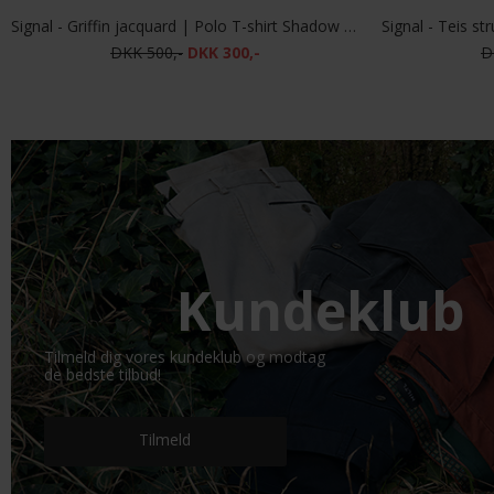
Signal - Griffin jacquard | Polo T-shirt Shadow Grey
DKK 500,-
DKK 300,-
D
Kundeklub
Tilmeld dig vores kundeklub og modtag
de bedste tilbud!
Tilmeld