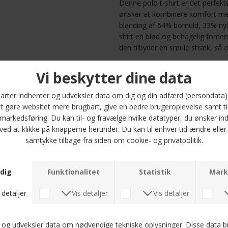
Denne polo t-shirt er det perfek
ønsker at kombinere komfort med 
blanding af 64% bomuld, 33% nyl
shirt en blød og behagelig for
den tilbyder en smule stræk, så d
Med sin regular fit passer denne 
giver et afslappet, men alligevel 
praktisk brystlomme, der tilføjer 
Uanset om du skal til en uforme
derhjemme, er denne polo et idee
Find din størrelse blandt M, L, X
garderobe med Signal - Eigil Polo 
at se godt ud og føle dig fantasti
Optjen 5
Læs