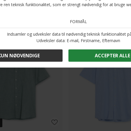
Andre købte også
-40%