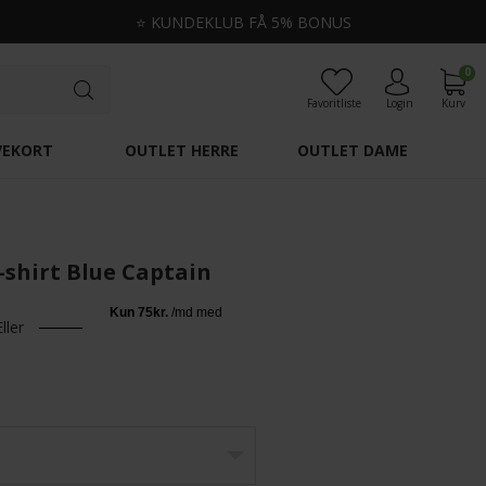
⭐
KUNDEKLUB FÅ 5% BONUS
0
Favoritliste
Login
Kurv
VEKORT
OUTLET HERRE
OUTLET DAME
 T-shirt Blue Captain
Eller