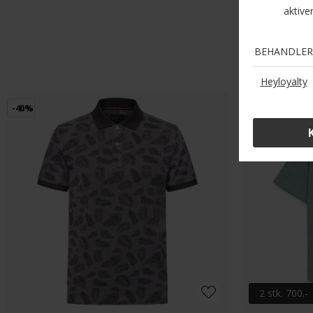
-40%
-20%
2 stk. 700.-