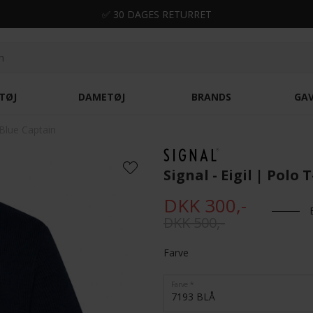
✅ 30 DAGES RETURRET
TØJ
DAMETØJ
BRANDS
GA
t Blue Captain
Signal - Eigil | Polo
DKK 300,-
DKK 500,-
Farve
Farve
7193 BLÅ