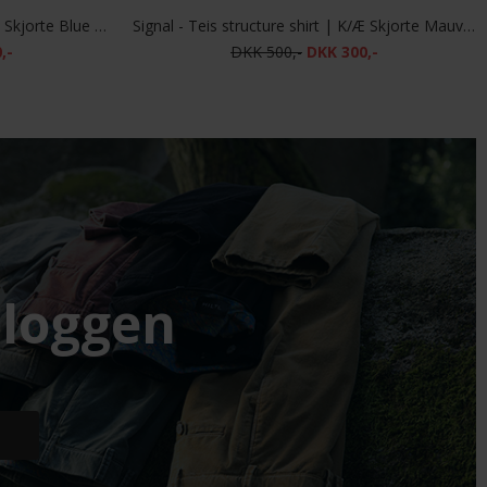
Signal - Teis structure shirt | K/Æ Skjorte Blue Wind
Signal - Teis structure shirt | K/Æ Skjorte Mauve Rose
,-
DKK 500,-
DKK 300,-
loggen