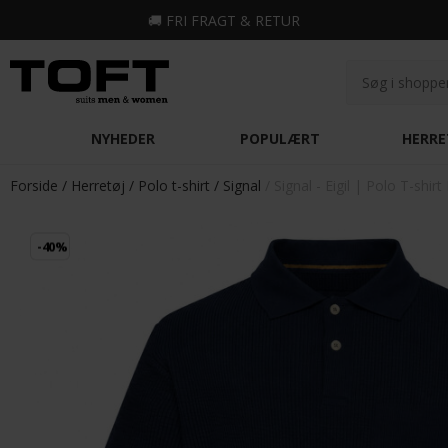
🚚
FRI FRAGT & RETUR
NYHEDER
POPULÆRT
HERRE
Forside
Herretøj
Polo t-shirt
Signal
Signal - Eigil | Polo T-shir
-40%