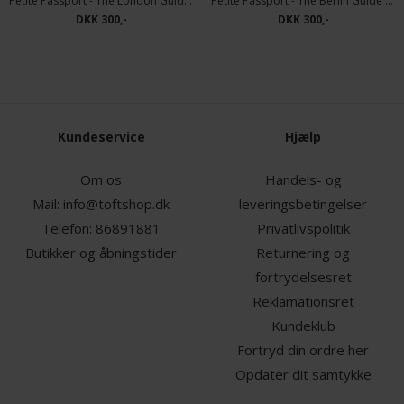
Petite Passport - The London Guide | Bog
Petite Passport - The Berlin Guide | Bog
DKK 300,-
DKK 300,-
Kundeservice
Hjælp
Om os
Handels- og
Mail:
info@toftshop.dk
leveringsbetingelser
Telefon:
86891881
Privatlivspolitik
Butikker og åbningstider
Returnering og
fortrydelsesret
Reklamationsret
Kundeklub
Fortryd din ordre her
Opdater dit samtykke