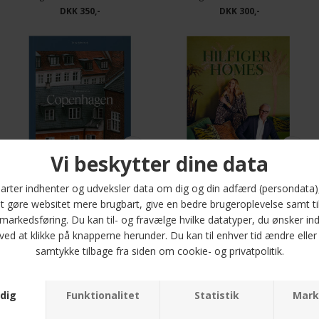
DKK 350,-
DKK 300,-
New Mags - The Weekender Copenhagen | Bog
New Mags - Hilfiger Home | Bog
DKK 300,-
DKK 600,-