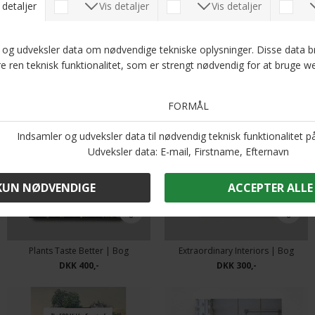
Austin Sailsbury - The 500 Hidden Secrets of Copenhagen | Bog
Think New Modern | Bog
DKK 300,-
DKK 500,-
Plants Taste Better | Bog
Extraordinary Interiors | Bog
DKK 400,-
DKK 300,-