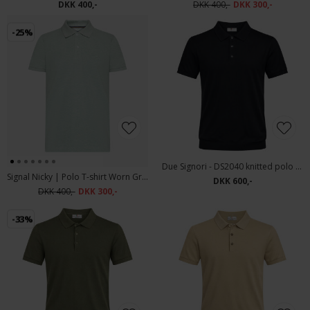
DKK 400,-
DKK 400,-
DKK 300,-
-25%
Due Signori - DS2040 knitted polo | Polo T-shirt Navy
Signal Nicky | Polo T-shirt Worn Green Mel
DKK 600,-
DKK 400,-
DKK 300,-
-33%