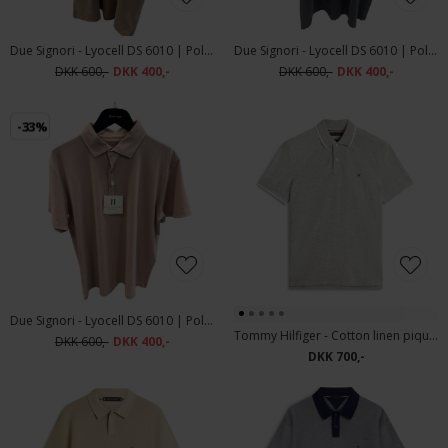
Due Signori - Lyocell DS 6010 | Polo T-shirt Brown
Due Signori - Lyocell DS 6010 | Polo T-shirt Navy
DKK 600,-
DKK 400,-
DKK 600,-
DKK 400,-
-33%
Due Signori - Lyocell DS 6010 | Polo T-shirt Rose
Tommy Hilfiger - Cotton linen pique | Polo T-shirt Dark Artichoke
DKK 600,-
DKK 400,-
DKK 700,-