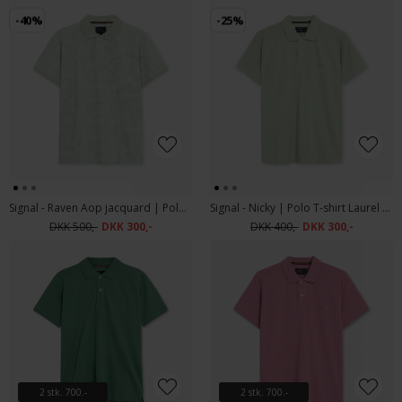
-40%
-25%
Signal - Raven Aop jacquard | Polo T-shirt Laurel Green
Signal - Nicky | Polo T-shirt Laurel Green
DKK 500,-
DKK 300,-
DKK 400,-
DKK 300,-
2 stk. 700.-
2 stk. 700.-