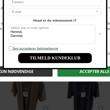
-33%
-33%
Due Signori - Lyocell DS 6010 | Polo T-shirt Beige
Due Signori - Lyocell DS 6010 | Polo T-shirt Light Blue
DKK 600,-
DKK 400,-
DKK 600,-
DKK 400,-
-33%
-33%