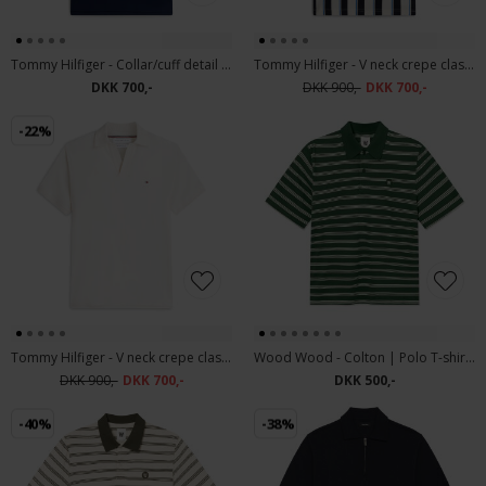
Tommy Hilfiger - Collar/cuff detail polo | Polo T-shirt Carbon Navy
Tommy Hilfiger - V neck crepe classic polo | Polo T-shirt Ivory petal
DKK 700,-
DKK 900,-
DKK 700,-
-22%
Tommy Hilfiger - V neck crepe classic polo | Polo T-shurt Ivory Petal
Wood Wood - Colton | Polo T-shirt Eden Stripe
DKK 900,-
DKK 700,-
DKK 500,-
-40%
-38%