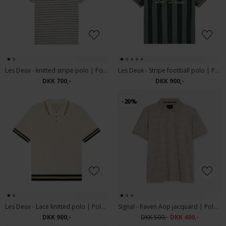
Les Deux - knitted stripe polo | Polo T-shirt Eggnog White
Les Deux - Stripe football polo | Polo T-shirt Pine Green
DKK 700,-
DKK 900,-
-20%
Les Deux - Lace knitted polo | Polo T-shirt Eggnog White
Signal - Raven Aop jacquard | Polo T-shirt Warm Beige
DKK 900,-
DKK 500,-
DKK 400,-