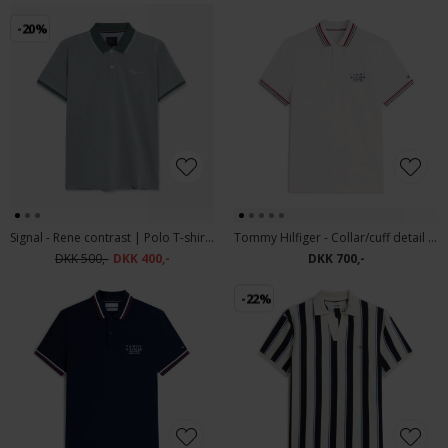
-20%
Signal - Rene contrast | Polo T-shirt Green Ivy
Tommy Hilfiger - Collar/cuff detail polo | Polo T-shirt Ivory Petal
DKK 500,-
DKK 400,-
DKK 700,-
-22%