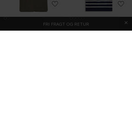
HURTIG LEVERING
FRI FRAGT OG RETUR
1-2 DAGE
Mos Mosh - Harvey | Polo T-shirt Grape Leaf
Tommy Hilfiger - Cotton knitted | Polo T-shirt Desert Sky
DKK 600,-
DKK 800,-
-40%
Wood Wood - Colton | Polo T-shirt Desert Palm
Wood Wood - Lamin | Polo T-shirt Navy Peony
DKK 600,-
DKK 1.000,-
DKK 600,-
-25%