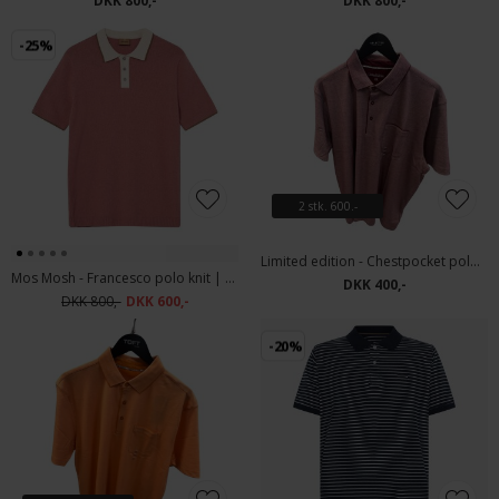
DKK 800,-
DKK 800,-
-25%
2 stk. 600.-
Limited edition - Chestpocket polo | Polo T-shirt Bordeaux
Mos Mosh - Francesco polo knit | Polo T-shirt Rosedawn
DKK 400,-
DKK 800,-
DKK 600,-
-20%