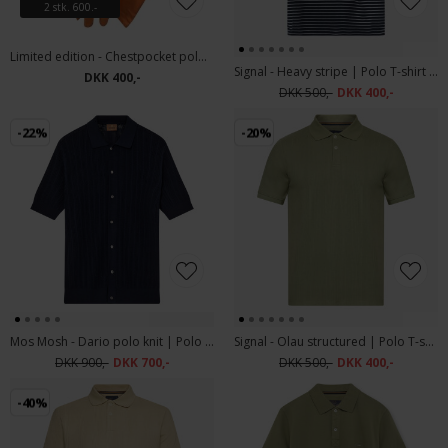
2 stk. 600.-
Limited edition - Chestpocket polo | Polo T-shirt Orange
Signal - Heavy stripe | Polo T-shirt Deep Marine
DKK 400,-
DKK 500,-
DKK 400,-
-22%
-20%
Mos Mosh - Dario polo knit | Polo T-shirt Estate Blue
Signal - Olau structured | Polo T-shirt Oil Green
DKK 900,-
DKK 700,-
DKK 500,-
DKK 400,-
-40%