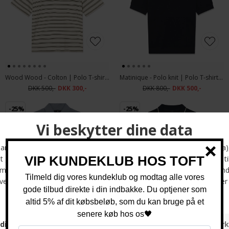
Wood Wood - Colton | Polo T-shirt Silver Birch
Matinique - Polo knit | Polo T-shirt Dark Navy
DKK 500,-
DKK 300,-
DKK 800,-
DKK 500,-
-25%
-25%
Matinique - Polo heritage knit | Polo T-shirt Tradewinds
Matinique - Polomin knit | Polo Skjorte Dark Navy
DKK 800,-
DKK 600,-
DKK 800,-
DKK 600,-