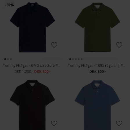
-33%
Tommy Hilfiger - GMD structure Polo T-shirt carbon Navy
Tommy Hilfiger - 1985 regular | Polo T-shirt Huntsman Green
DKK 1.200,-
DKK 800,-
DKK 600,-