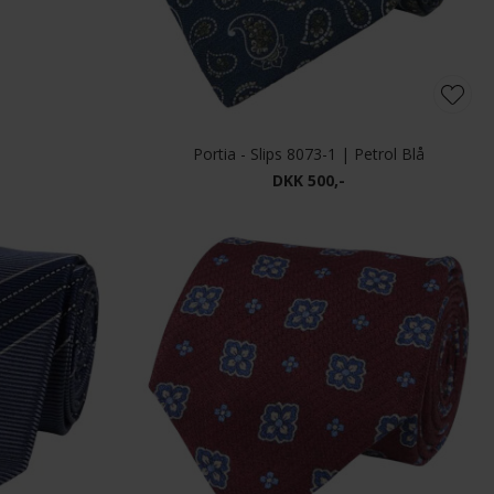
Les Deux - Wayne embroidered beanie | Hue Black
Les Deux - Wool baseball cap | Kasket Dark Navy
DKK 400,-