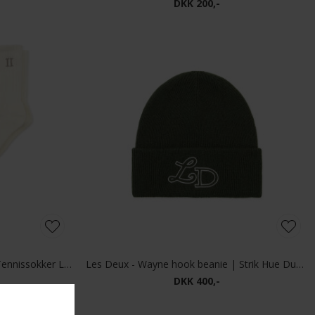
 | Kasket Black
Les Deux - Baseball cap | Kasket Olive Night
DKK 300,-