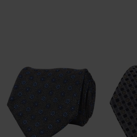
Limited Edition - Due Signori DS5012 | Tørklæde Brown
DKK 400,-