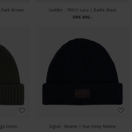
Wood Wood - Felt patch cap | Kasket Deep Lichen
Wood Wood - Felt patch cap | Kasket Delicioso
DKK 500,-