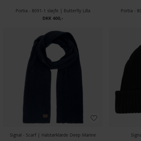
Wood Wood - Vin beanie | Hue Grey Melange
Wood Wood
DKK 400,-