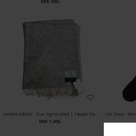
Matinique - Falkirk bag | Taske Espresso
Matinique 
DKK 1.000,-