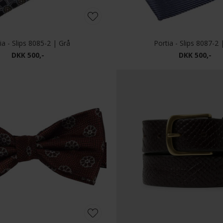
Les Deux - Wayne embroidered beanie | Hue Mountain Grey
DKK 400,-
DKK 400,-