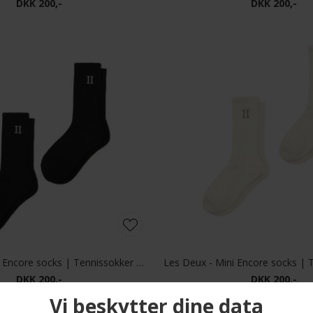
- Elgin bag | Taske Espresso
Les Deux - Baseball organic cap
DKK 900,-
DKK 300,-