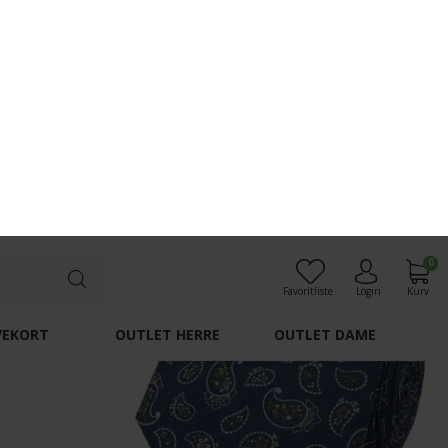
Les Deux - Wayne hook beanie | Strik Hue Duffel Bag
Les Deux - Wayne hook beanie | Strik Hue Black
DKK 400,-