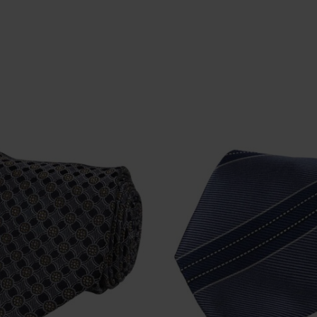
Limited Edition - Due Signori DS5011 Black | Tørklæde
DKK 400,-
DKK 400,-