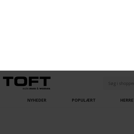
Les Deux - Mini Encore socks | Tennissokker Black
DKK 200,-