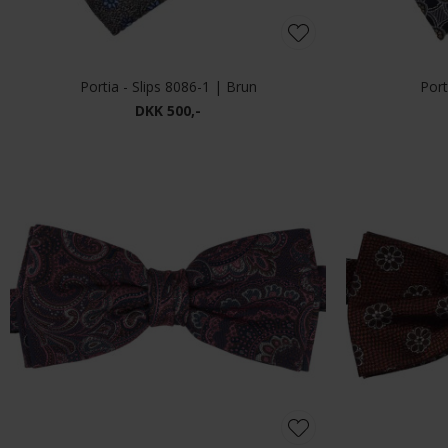
Les Deux - Wayne embroidered beanie | Hue Dark Navy
DKK 400,-