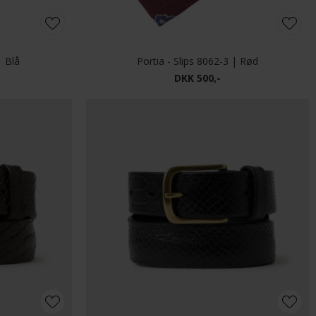
Les Deux - Wayne embroidered beanie | Hue Ivory
Wood Wood - Vin beanie | Hue Green Gables
DKK 400,-