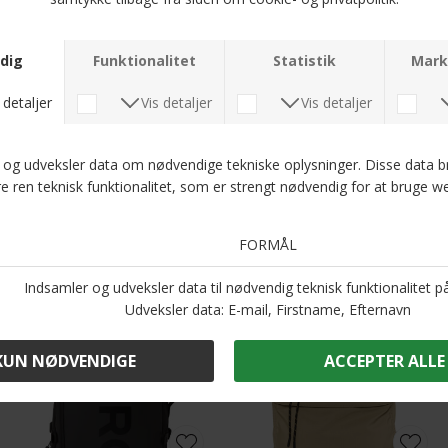
Stetson - Texas cotton | Kasket Navy
Les Deux - Player trucker cap | Kasket Dark Navy
DKK 300,-
DKK 400,-