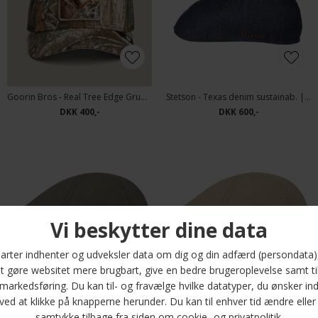
Goorin Bros - Real Tree Edge Grump Dog Cap | Kasket Camoflage
Stetson - Texas denim sustainab. | Kasket Dark Denim
DKK 400,-
DKK 600,-
Stetson - Texas cotton | Kasket Olive
Stetson - Texas cotton | Kasket Beige
DKK 300,-
DKK 300,-