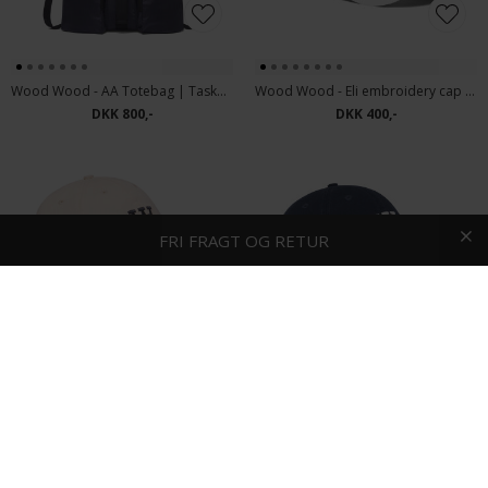
Wood Wood - AA Totebag | Taske Licorice
Wood Wood - Eli embroidery cap | Kasket Bright White
DKK 800,-
DKK 400,-
HURTIG LEVERING
FRI FRAGT OG RETUR
Wood Wood - Eli embroidery cap | Kasket Off-White
Wood Wood - Eli embroidery cap | Kasket Navy
DKK 400,-
DKK 400,-