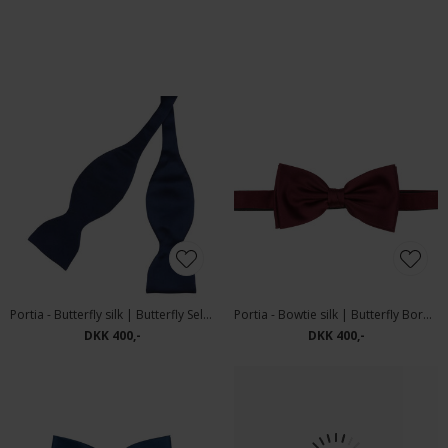
Signal - Magnus scarf | Tørklæde Dark grey melange
Headzone - City Sport M44 4499 | Sixpence
DKK 300,-
DKK 700,-