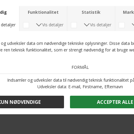
Tommy Hilfiger - Sustainable canvas tote bag | Taske Twilight indigo
Saddler - 78787 | Bælte Sort eller Brun
DKK 1.400,-
DKK 400,-
Portia - 17-7663-1 | Pyntelommetørklæde
DKK 300,-