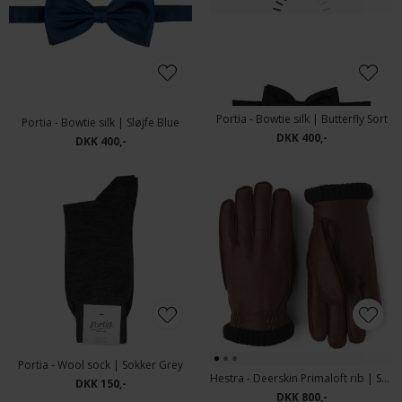
Tommy Hilfiger - New Aly belt | Bælte Sort
Portia - Butterfly silk | Butterfly Selvbinder Black
DKK 450,-
DKK 400,-
Portia - Butterfly silk | Butterfly Selvbinder Blue
Portia - Bowtie silk | Butterfly Bordeaux
DKK 400,-
DKK 400,-