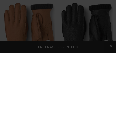
HURTIG LEVERING
FRI FRAGT OG RETUR
Portia - Bowtie silk | Sløjfe Blue
Portia - Bowtie silk | Butterfly Sort
DKK 400,-
DKK 400,-