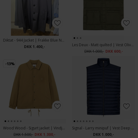
Diktat - 944 Jacket | Frakke Blue Notte
Les Deux - Matt quilted | Vest Olive Night
DKK 1.400,-
DKK 1.000,-
DKK 600,-
-13%
Wood Wood - Sigurt jacket | Vindjakke Ermine
Signal - Larry minipuf | Vest Deep Marine
DKK 1.500,-
DKK 1.300,-
DKK 1.000,-