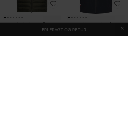
Signal - Jules | Vest Full Green
Tommy Hilfiger - Portland | Vest Marineblå
HURTIG LEVERING
FRI FRAGT OG RETUR
1-2 DAGE
DKK 1.000,-
DKK 1.700,-
Signal - TerrainX jacket | Vindjakke Marineblå
Milestone - Adelia leather | Skindjakke 15 Brun
DKK 2.000,-
DKK 4.000,-