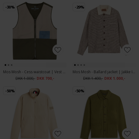
-30%
-29%
Mos Mosh - Cess waistcoat | Vest Chateau Gray
Mos Mosh - Ballard jacket | Jakke Incense
DKK 1.000,-
DKK 700,-
DKK 1.400,-
DKK 1.000,-
-50%
-50%