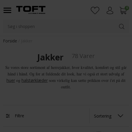
0
Login
Forside
Jakker
Jakker
78 Varer
Se vores store sortiment af herrejakker, hvor kvalitet, komfort og stil går
hånd i hånd. Og for at fuldende dit look, har vi også et stort udvalg af
huer
og
halstørklæder
som virkelig kan sætte prikken over i'et på dit
outfit.
Filtre