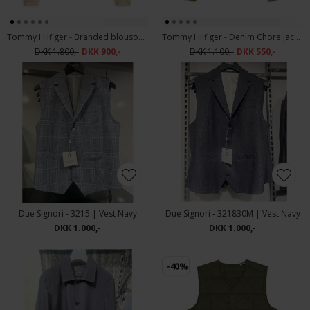
Tommy Hilfiger - Branded blouson | Vindjakke Sandalwood
Tommy Hilfiger - Denim Chore jacket | Jakke Dark Artichoke
DKK 1.800,-
DKK 900,-
DKK 1.100,-
DKK 550,-
Due Signori - 3215 | Vest Navy
Due Signori - 321830M | Vest Navy
DKK 1.000,-
DKK 1.000,-
-40%