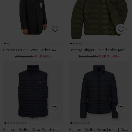
Limited Edition - Wool jacket 3/4 | Uldjakke Pepita Blue
Tommy Hilfiger - Stand collar jacket | Vindjakke Arme Green
DKK 2.000,-
DKK 600,-
DKK 1.800,-
DKK 1.500,-
Colmar - Quilted Down Waistcoat | Dunvest Navy
Colmar - Quiltet Down Jacket | Dunjakke Navy