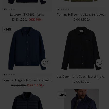
Lacoste - BH3466 | Jakke
Tommy Hilfiger - Utility shirt jacket | Jakke Arctic Spruce
DKK 1.200,-
DKK 900,-
DKK 1.500,-
-24%
Les Deux - Idris Coach Jacket | Jakke Dark Navy
Tommy Hilfiger - Mix media jacket | Jakke Dark Night Navy
DKK 1.700,-
DKK 2.100,-
DKK 1.600,-
-41%