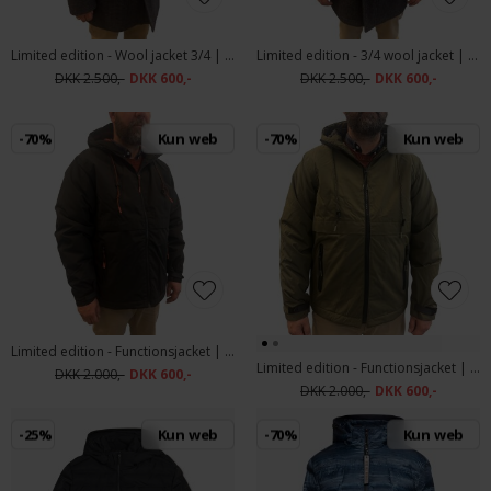
Limited edition - Wool jacket 3/4 | Uldjakke Navy
Limited edition - 3/4 wool jacket | Uldjakke Koks
DKK 2.500,-
DKK 600,-
DKK 2.500,-
DKK 600,-
-70%
Kun web
-70%
Kun web
Limited edition - Functionsjacket | Vindjakke Black
Limited edition - Functionsjacket | Vindjakke Green
DKK 2.000,-
DKK 600,-
DKK 2.000,-
DKK 600,-
-25%
Kun web
-70%
Kun web