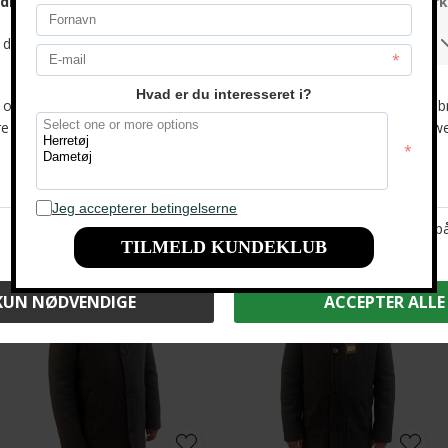
-40%
Kun web
-68%
Kun web
Limited edition - Cotton jacket | Vindjakke Sand
Signal - Albert teddy | Fleece Smokey Olive
DKK 2.500,-
DKK 800,-
DKK 1.000,-
DKK 600,-
-76%
Kun web
-76%
Kun web