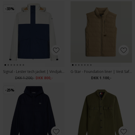
-33%
Signal - Lester tech jacket | Vindjakke Blue Captain
G-Star - Foundation liner | Vest Safari
DKK 1.200,-
DKK 800,-
DKK 1.100,-
-25%