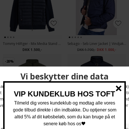
Tommy Hilfiger - Mix Media Stand | Jakke Desert Sky
Sebago - Seb Liner Jacket | Vindjakke Navy
DKK 1.500,-
DKK 1.700,-
DKK 1.000,-
-20%
Signal - Jules waistcoat | Vest Full Green
Signal - Jules waistcoat | Vest Deep Marine
DKK 1.000,-
DKK 800,-
DKK 1.000,-