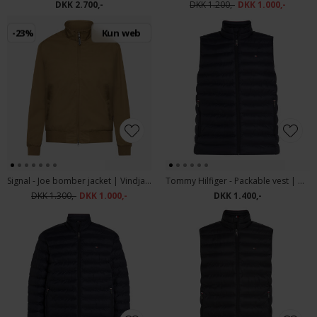
DKK 2.700,-
DKK 1.200,-
DKK 1.000,-
-23%
Kun web
Signal - Joe bomber jacket | Vindjakke acorn tabac
Tommy Hilfiger - Packable vest | Dunvest Marineblå
DKK 1.300,-
DKK 1.000,-
DKK 1.400,-