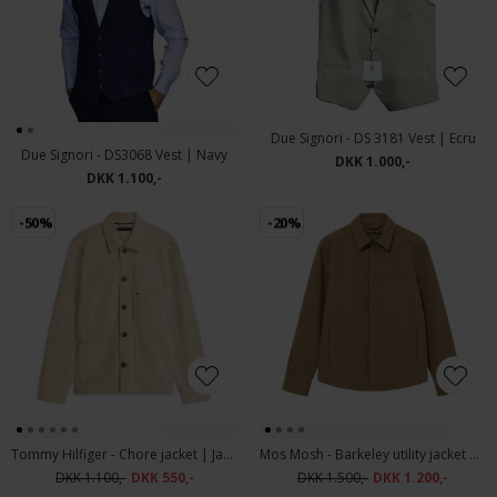
Due Signori - DS 3181 Vest | Ecru
Due Signori - DS3068 Vest | Navy
DKK 1.000,-
DKK 1.100,-
-50%
-20%
Tommy Hilfiger - Chore jacket | Jakke Sandalwood
Mos Mosh - Barkeley utility jacket | Jakke Kelp
DKK 1.100,-
DKK 550,-
DKK 1.500,-
DKK 1.200,-