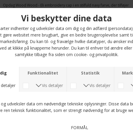
Opdag Wood Wood - Eli embroidery cap i en stilfuld navy farve, der tilføjer
et cool touch til dit look. Denne kasket fra Double A by Wood Wood er
designet til mænd og er den perfekte accessory til enhver outfit. Kasketten
er lavet af 100% bomuld, hvilket sikrer både komfort og holdbarhed. Den
justerbare rem i nakken gør det muligt at tilpasse pasformen, så den sidder
godt og sikkert på hovedet.
Med et klassisk fit er Eli kasketten ideel til både afslappede og mere
formelle anledninger. Uanset om du skal ud i solen, til en festival, eller bare
vil tilføje noget ekstra til din dagligdags stil, vil denne kasket være et
fremragende valg. Den navy farve giver en tidløs elegance, mens broderiet
tilføjer et unikt præg. Glem ikke at inkludere denne must-have accessory i
din garderobe - dit look vil takke dig!
Shop nu og gør dig klar til at rocke et trendy look med Wood Wood - Eli
embroidery cap.
Optjen 5 procent rabat på alle din køb
Læs mere om Kundeklubben her
.
Andre købte også