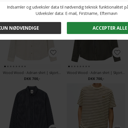
Wood Wood - Adrian shirt | skjorte Silver Birch
Wood Wood - Adrian shirt | Skjorte Going Green
DKK 700,-
DKK 700,-