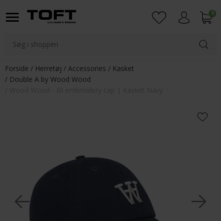
0
Login
Forside
Herretøj
Accessories
Kasket
Double A by Wood Wood
Wood Wood - Eli embroidery cap | Kasket Navy