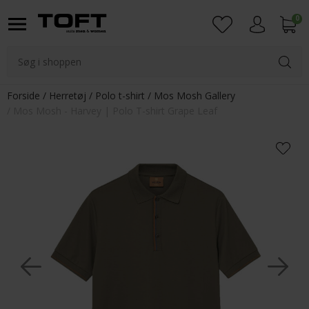
0
Login
Forside
Herretøj
Polo t-shirt
Mos Mosh Gallery
Mos Mosh - Harvey | Polo T-shirt Grape Leaf