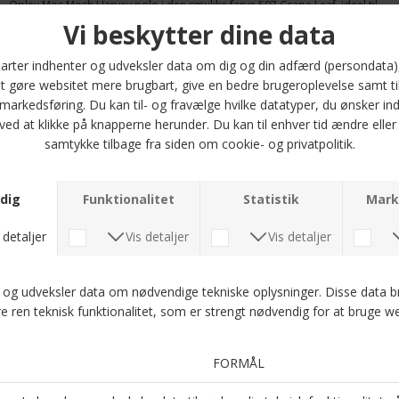
Oplev Mos Mosh Harvey polo i den smukke farve 507 Grape Leaf, ideel til
hverdagsbrug. Denne polo t-shirt fra Mos Mosh Gallery har en regular
pasform, der sikrer en behagelig og afslappet følelse hele dagen. Den
klassiske krave og korte ærmer giver et tidløst look, der nemt kan styles
med både chinos og jeans.
Poloen er fremstillet i en lækker blanding af 65% bomuld, 30% polyamid og
5% elastan, hvilket giver en blød og strækbar kvalitet. Denne kombination
sikrer ikke kun komfort, men også bevægelsesfrihed, så du kan føle dig
godt tilpas uanset aktiviteten.
Fås i størrelserne M, L, XL, 2XL og 3XL, så du kan finde den perfekte
pasform, der passer til din stil. Gør din garderobe komplet med denne
alsidige polo t-shirt, der kombinerer stil og funktionalitet på bedste vis.
Optjen 5 procent rabat på alle din køb
Læs mere om Kundeklubben her
.
Andre købte også