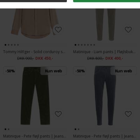
Tommy Hilfiger - Solid corduroy shirt | Skjorte Coastal Taupe
Matinique - Liam pants | Fløjlsbuks Silver Sage
DKK 900,-
DKK 450,-
DKK 800,-
DKK 400,-
-50%
Kun web
-50%
Kun web
Matinique - Pete fløjl pants | Jeans Olive Night
Matinique - Pete fløjl pants | Jeans Stormy Weather