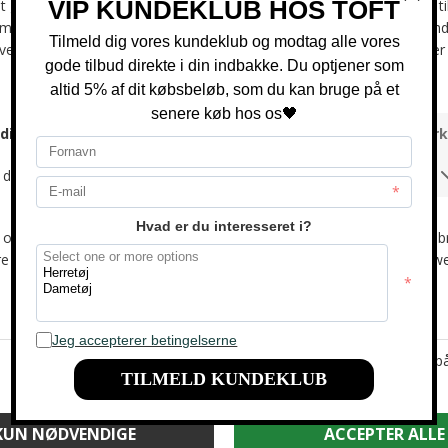
Signal - Cordor corduroy pants | Fløjlsbuks Jeans Deep Marine
Signal - Cordor corduroy pants | Fløjlsbuks jeans Brown Otter
DKK 800,-
DKK 400,-
DKK 800,-
DKK 400,-
-33%
Kun web
Mos Mosh - Alden corduroy shirt | Skjorte Grape Leaf
Solid - Juan corduroy shirt | Skjorte Ivy Green
DKK 900,-
DKK 600,-
DKK 400,-
-50%
Kun web
-50%
Kun web