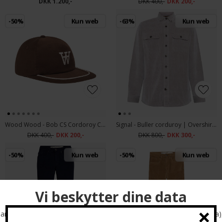
DKK 1.200,-
DKK 400,-
DKK 200,-
-50%
Kun web
-63%
Kun web
Wood Wood - Bob CS Cordoroy Cap | Kasket Potting Soil
Signal - Buller corduroy | Overshirt Coffee Liquer
DKK 400,-
DKK 200,-
DKK 800,-
DKK 300,-
-50%
Kun web
-50%
Kun web