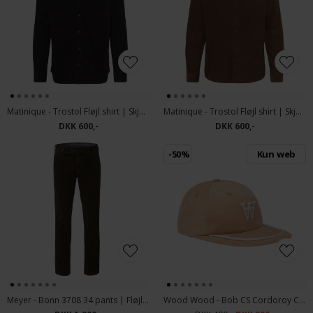
Matinique - Trostol Fløjl shirt | Skjorte Ganache
Matinique - Trostol Fløjl shirt | Skjorte Emperador
DKK 600,-
DKK 600,-
-50%
Kun web
Meyer - Bonn 3708 34 pants | Fløjlsbuks Beige
Wood Wood - Bob CS Cordoroy Cap | Kasket Curds & Whey