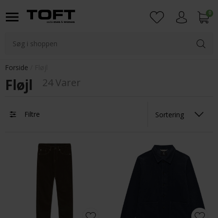
0
Login
Forside
Fløjl
Fløjl
24 Varer
Filtre