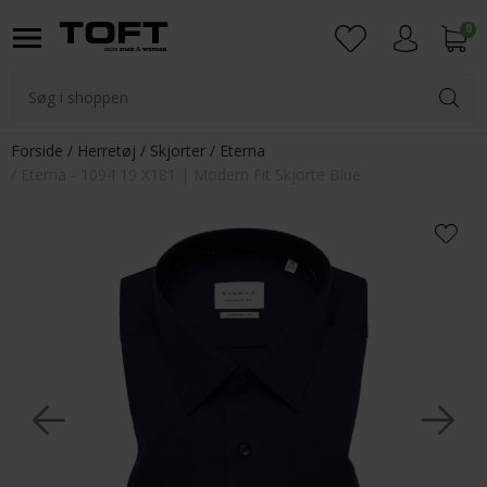
0
Login
Forside
Herretøj
Skjorter
Eterna
Eterna - 1094 19 X181 | Modern Fit Skjorte Blue