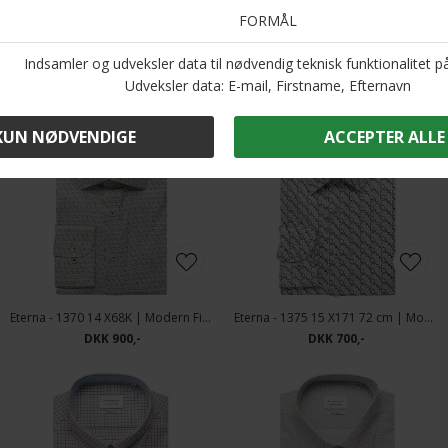
Andre købte også
Eterna - 1370 14 X68K | Modern Fit Skjorte Blue
Eterna - 1375 15 X171 72 cm | Modern fit Skjorte Blue
DKK 900,-
DKK 700,-