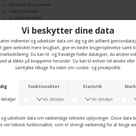
FRI FRAGT PÅ ALLE VARER
HURTIG LEVERING
30 DAGES RETURRET
Oplev den stilfulde Eterna skjorte, model 1094 19 X181 i en dyb marineblå
farve, der passer perfekt til enhver herregarderobe. Denne skjorte er
designet med et moderne fit, som giver en flatterende silhuet uden at være
for stram. Fremstillet af 100% bomuld, sikrer den en blød og behagelig
fornemmelse mod huden, samtidig med at den er åndbar og let.
Eterna er kendt for deres kvalitet og opmærksomhed på detaljer, og denne
skjorte er ingen undtagelse. Den har en praktisk brystlomme, der tilføjer et
strejf af funktionalitet til det stilfulde design. Uanset om du skal på arbejde,
til fest eller blot vil se godt ud i hverdagen, er denne skjorte et sikkert valg.
Tilgængelig i størrelserne 39 til 48, passer Eterna skjorten til forskellige
kropstyper, hvilket gør den til en alsidig tilføjelse til din garderobe. Gå ikke
glip af chancen for at eje denne tidløse klassiker fra Eterna, der kombinerer
komfort, stil og funktionalitet. Gør dit look komplet med Eterna skjorten i
marineblå – din nye favorit til både hverdag og fest!
Optjen 5 procent rabat på alle din køb
Læs mere om Kundeklubben her
.