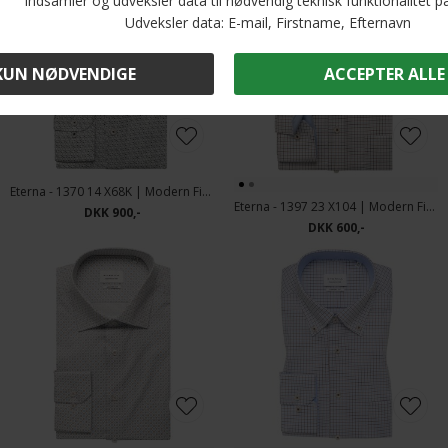
Eterna - 1370 14 X68K | Modern Fit Skjorte Blue
Eterna - 1397 23 X104 | Modern Fit Skjorte Sand
DKK 900,-
DKK 600,-