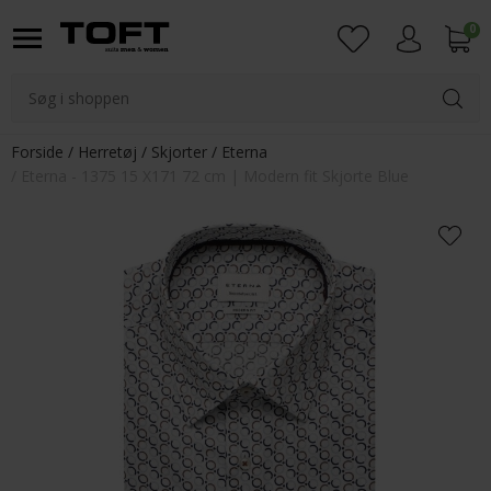
0
Login
Forside
Herretøj
Skjorter
Eterna
Eterna - 1375 15 X171 72 cm | Modern fit Skjorte Blue