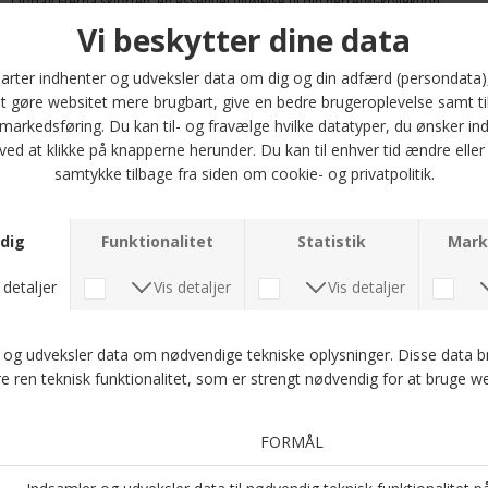
Opdag Eterna skjorten, en essentiel tilføjelse til din herretøj-kollektion.
Denne skjorte i en smuk blå nuance (15 BLUE) er designet med ekstra
ærmelængde på 72 cm, hvilket gør den til det perfekte valg for mænd, der
ønsker både stil og komfort. Eterna er kendt for deres kvalitet, og denne
skjorte er ingen undtagelse. Den er fremstillet af 100% bomuld, hvilket
sikrer en blød og åndbar fornemmelse mod huden, ideel til både hverdag
og festlige lejligheder.
Skjorten kommer i en modern fit, der giver en smart og moderne silhuet
uden at være for stram. Denne pasform gør det også let at style skjorten
med både jeans og bukser. Vælg mellem størrelserne 40, 42, 44 og 46 for
at finde den perfekte pasform til dig. Eterna skjorten er ikke kun praktisk,
men også et tidløst valg, der tilføjer et strejf af elegance til dit look. Gør dig
klar til at imponere med denne stilfulde og komfortable skjorte fra Eterna!
Optjen 5 procent rabat på alle din køb
Læs mere om Kundeklubben her
.
Andre købte også