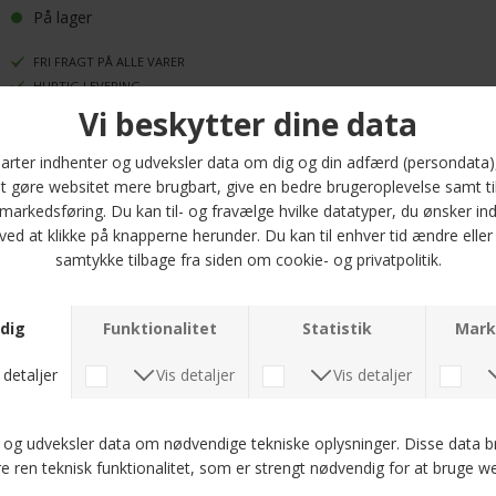
På lager
FRI FRAGT PÅ ALLE VARER
HURTIG LEVERING
30 DAGES RETURRET
Oplev den perfekte kombination af stil og komfort med Mos Mosh - Micca
selvedge jacket i mørkeblå denim. Denne jakke er designet til at blive en
uundgåelig del af din garderobe. Den er lavet af et højkvalitets materiale
bestående af 67 % bomuld, 22 % viskose og 11 % polyester, hvilket sikrer
både åndbarhed og holdbarhed.
Micca jakken har en regular fit, der giver en afslappet, men stilfuld silhuet,
perfekt til både hverdag og mere formelle anledninger. Den tidløse
mørkeblå denim farve gør det nemt at style med næsten alt i din
garderobe.
Uanset om du skal på arbejde, til en aften i byen eller bare slappe af, er
denne overshirt et alsidigt valg. Fås i størrelserne M, L og XL, så du kan
finde den perfekte pasform. Gør dig selv en tjeneste og tilføj Mos Mosh -
Micca selvedge jacket til din samling - du vil ikke fortryde det!
Optjen 5 procent rabat på alle din køb
Læs mere om Kundeklubben her
.