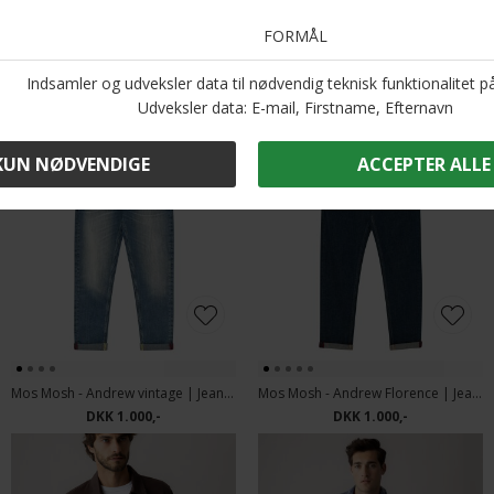
Andre købte også
Mos Mosh - Andrew vintage | Jeans vintage Blue
Mos Mosh - Andrew Florence | Jeans Blue Denim
DKK 1.000,-
DKK 1.000,-