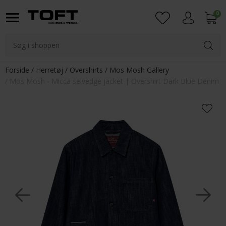
0
Login
Forside
Herretøj
Overshirts
Mos Mosh Gallery
Mos Mosh - Micca selvedge jacket | Overshirt Dark Blue Denim