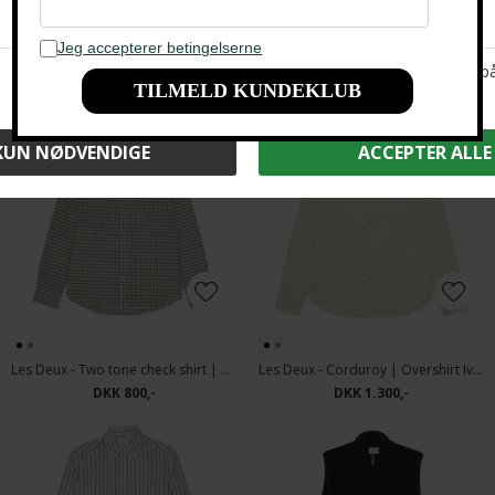
Andre købte også
Les Deux - Two tone check shirt | Skjorte Shopping Bag Brown
Les Deux - Corduroy | Overshirt Ivory
DKK 800,-
DKK 1.300,-