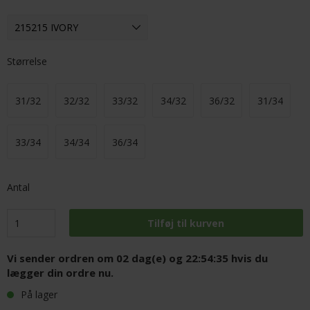
Størrelse
31/32
32/32
33/32
34/32
36/32
31/34
33/34
34/34
36/34
Antal
Vi sender ordren om
02 dag(e) og 22:54:34
hvis du
lægger din ordre nu.
På lager