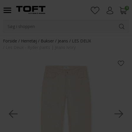
0
Login
Forside
Herretøj
Bukser
Jeans
LES DEUX
Les Deux - Ryder pants | Jeans Ivory