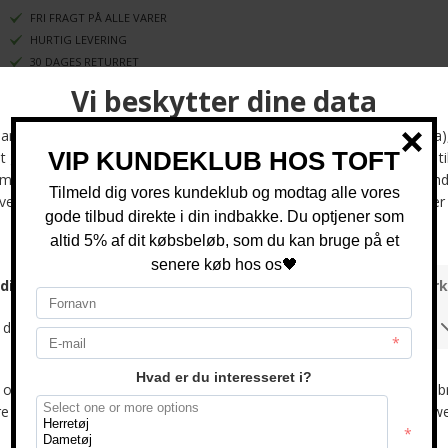
FRI FRAGT PÅ ALLE VARER
HURTIG LEVERING
30 DAGES RETURRET
Opdag Les Deux Ryder Pants – den perfekte kombination af stil og komfort
til den moderne mand. Disse lærredsbukser, fremstillet af 100 % økologisk
bomuld, tilbyder en afslappet pasform, der giver dig fri bevægelighed hele
dagen. Med deres klassiske design og fem lommer er Ryder Pants ideelle til
både hverdag og weekendudflugter. Bukserne er afsluttet med det
traditionelle jacron-mærke på bagsiden, som tilføjer et eksklusivt touch til
dit look.
Ryder Pants fås i farven 215215 Ivory og i størrelser fra 31/32 til 36/34, så
du kan finde den perfekte pasform til din kropstype. Uanset om du
foretrækker en mere afslappet eller en smalere silhuet, vil disse bukser
passe perfekt ind i dit garderobe.
Giv din stil et løft med Les Deux Ryder Pants, der kombinerer
bæredygtighed med moderne design. Bestil dem i dag og oplev, hvordan
de kan blive en uundgåelig del af din hverdag!
Optjen 5 procent rabat på alle din køb
Læs mere om Kundeklubben her
.