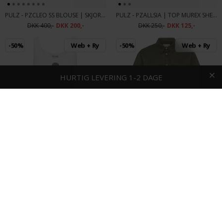
PULZ - PZCLEO SS BLOUSE | SKJORTE BRIGHT WHITE
PULZ - PZALLSIA | TOP MUREX SHELL
DKK 400,-
DKK 200,-
DKK 250,-
DKK 125,-
-50%
Web + Ry
-50%
Web + Ry
HURTIG LEVERING
FRI FRAGT OG RETUR
1-2 DAGE
PULZ - PZALLSIA | TOP 114201 CLOUD DANCER
PULZ - PZCAMMA SHIRT | SKJORTE AGAVE GREEN
DKK 250,-
DKK 125,-
DKK 600,-
DKK 300,-
-50%
Web + Ry
-50%
Web + Ry