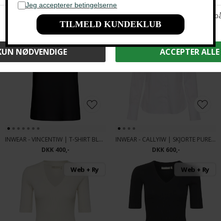
INWEAR - RINDAIW | TOP FRENCH NOUGAT
INWEAR - VINCENTIW | T-SHIRT WHISPER WHITE
DKK 350,-
DKK 400,-
Web + Ry
Web + Ry
INWEAR - VINCENTIW | T-SHIRT BLACK
INWEAR - CALLYIW | SKJORTE PURE WHITE
DKK 400,-
DKK 600,-
Web + Ry
Web + Ry