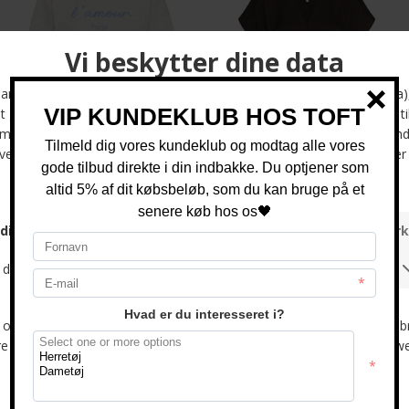
ICHI - IHMADELLY | T-SHIRT GML BLUE
INWEAR - RINDAIW | TOP CHOCOLATE BRO
DKK 200,-
DKK 350,-
Web + Ry
Web + Ry