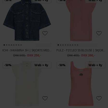
ICHI - IHKAMINA SH | SKJORTE MEDIUM BLUE
PULZ - PZCLEO SS BLOUSE | SKJORTE MUREX SHELL
DKK 500,-
DKK 250,-
DKK 400,-
DKK 200,-
-50%
Web + Ry
-50%
Web + Ry