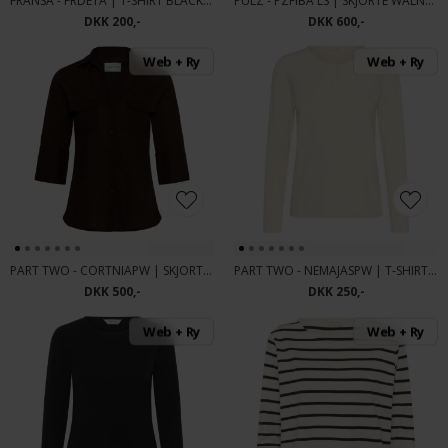
FRANSA - FRDETA | T-SHIRT BLACK HEART
PULZ - PZFIBA LS | SKJORTE WALNUT
DKK 200,-
DKK 600,-
Web + Ry
Web + Ry
PART TWO - CORTNIAPW | SKJORTE MOLE
PART TWO - NEMAJASPW | T-SHIRT WHITECAP GRAY
DKK 500,-
DKK 250,-
Web + Ry
Web + Ry