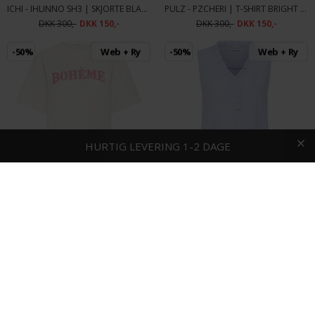
ICHI - IHLINNO SH3 | SKJORTE BLACK
PULZ - PZCHERI | T-SHIRT BRIGHT WHITE
DKK 300,-
DKK 150,-
DKK 300,-
DKK 150,-
-50%
Web + Ry
-50%
Web + Ry
HURTIG LEVERING
FRI FRAGT OG RETUR
1-2 DAGE
PULZ - PZCHELSEA | T-SHIRT CLOUD DANCER
PULZ - PZLUCA TOP | SKJORTE WINDSURFER BLUE
DKK 300,-
DKK 150,-
DKK 500,-
DKK 250,-
-50%
Web + Ry
-50%
Web + Ry