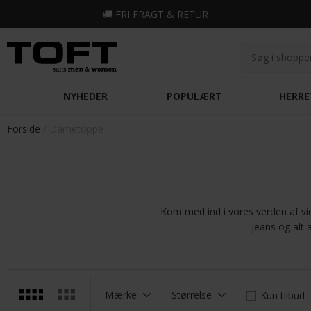
🚚
FRI FRAGT & RETUR
NYHEDER
POPULÆRT
HERRE
Forside
Dametoppe
Kom med ind i vores verden af vid
jeans og alt 
Mærke
Størrelse
Kun tilbud