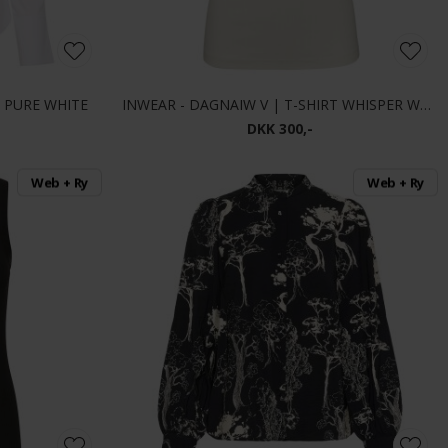
E PURE WHITE
INWEAR - DAGNAIW V | T-SHIRT WHISPER WHITE
DKK 300,-
Web + Ry
Web + Ry