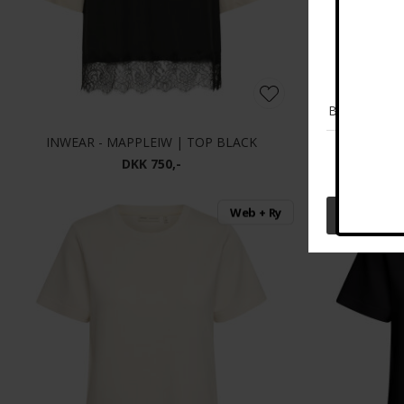
INWEAR - MAPPLEIW | TOP BLACK
ICHI - IHM
DKK 750,-
Web + Ry