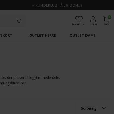
⭐
KUNDEKLUB FÅ 5% BONUS
0
Favoritliste
Login
Kurv
VEKORT
OUTLET HERRE
OUTLET DAME
le, der passer til leggins, nederdele,
yndlingsbluse her.