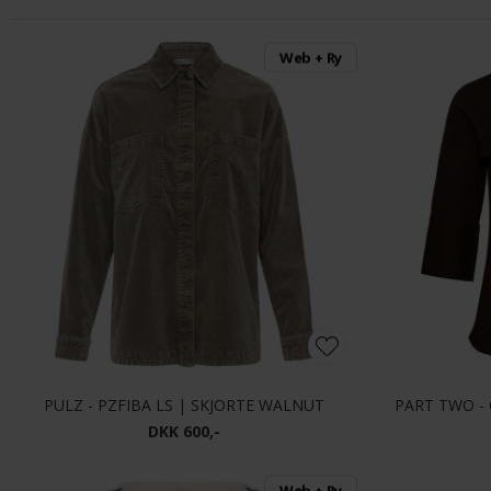
Web + Ry
PULZ - PZFIBA LS | SKJORTE WALNUT
PART TWO -
DKK 600,-
Web + Ry