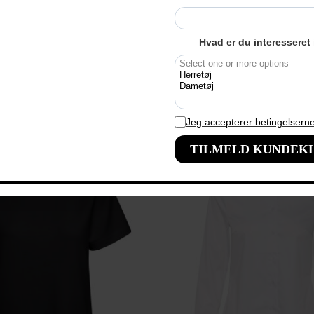
ADELLY | T-SHIRT GML BLUE
INWEAR - RINDAIW | TOP C
DKK 200,-
DKK 350,-
Web + Ry