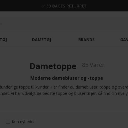
✅ 30 DAGES RETURRET
TØJ
DAMETØJ
BRANDS
GA
Dametoppe
85 Varer
Moderne damebluser og -toppe
underlige toppe til kvinder. Her finder du damebluser, toppe og overde
andet. Vi har udvalgt de bedste toppe og bluser til jer, så find din nye 
Kun nyheder