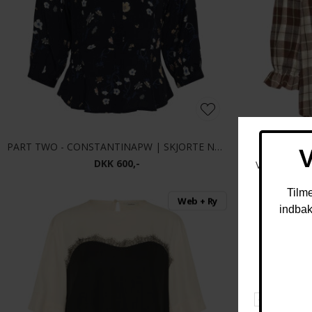
PART TWO - CONSTANTINAPW | SKJORTE NAVY BOT
PULZ - PZD
DKK 600,-
Web + Ry