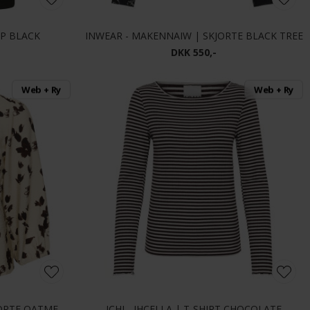
OP BLACK
INWEAR - MAKENNAIW | SKJORTE BLACK TREE
DKK 550,-
Web + Ry
Web + Ry
PART TWO - CHANNIEPW | SKJORTE OATMEAL FEATH
ICHI - IHCELLA | T-SHIRT CHOCOLATE