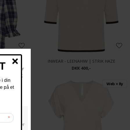
BLUE CHECK
INWEAR - LEENAHIW | STRIK HAZE
DKK 400,-
Web + Ry
Web + Ry