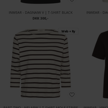
INWEAR - DAGNAIW V | T-SHIRT BLACK
INWEAR - DA
DKK 300,-
Web + Ry
PART TWO - NELAPW | T-SHIRT MOLE STRIPE