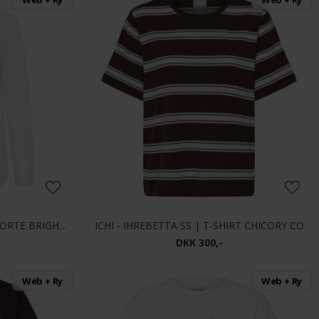
PART TWO - NIMINIPW SK | SKJORTE BRIGHT WHITE
ICHI - IHREBETTA SS | T-SHIRT CHICORY CO
DKK 300,-
Web + Ry
Web + Ry