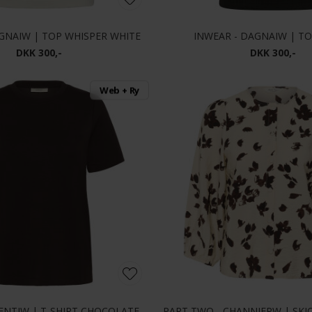
GNAIW | TOP WHISPER WHITE
INWEAR - DAGNAIW | T
DKK 300,-
DKK 300,-
Web + Ry
INWEAR - VINCENTIW | T-SHIRT CHOCOLATE BRO