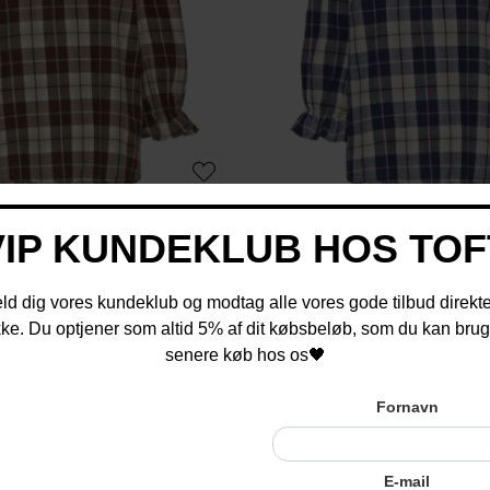
EVA | SKJORTE BROWN CHECK
PULZ - PZDEVA | SKJORTE 
DKK 500,-
DKK 500,-
Web + Ry