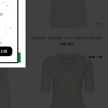
HOCOLATE BRO
INWEAR - RINDAIW | TOP FRENCH NOUGAT
DKK 350,-
Web + Ry
Web + Ry