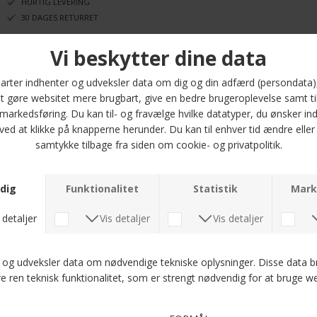
HURTIG LEVERING
30 DAGES RETURRET
Oplev den ultimative komfort med JBS - 5-pack Bamboo tights i sort. Denne
pakke indeholder fem par tights, der er designet til at give dig en perfekt
pasform og holde dig komfortabel hele dagen. Tightsene er lavet af en
blød og åndbar bambusviskose, som er 3-4 gange blødere end almindelig
bomuld, hvilket gør dem til et ideelt valg til både afslapning og aktivt brug.
Med en ekstra benlængde sikrer disse tights, at de bliver på plads, selv når
du sætter dig eller bukker dig. Materiale kombinationen af 65% viskose
(bambus), 30% økologisk bomuld og 5% elastan giver en normal pasform,
der følger kroppens konturer uden at stramme. Uanset om du vælger
størrelse S, M, L, XL, 2XL eller 3XL, kan du være sikker på, at du får tights, der
både er stilfulde og funktionelle.
Dyk ned i en verden af komfort med JBS Bamboo tights, der er perfekte til
enhver mand, der værdsætter kvalitet og design i sin garderobe. Tag
skridtet mod en mere behagelig hverdag med disse fantastiske tights!
Optjen 5 procent rabat på alle din køb
Læs mere om Kundeklubben her
.