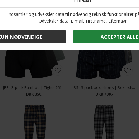
Andre købte også
JBS - 3-pack Bamboo | Tights 961 Multicolour
JBS - 3-pack boxerhorts | Boxershorts
DKK 350,-
DKK 400,-