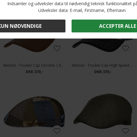
Stetson - Trucker Cap Chrome | Kasket Blue Brown
Stetson - Trucker Cap High Speed | Kasket Cream Navy
DKK 370,-
DKK 370,-