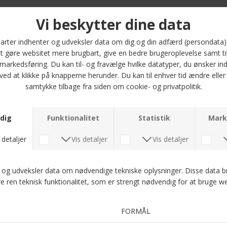
Opdag Stetson Texas kasketten i den smukke farve 67 Golden Honey!
Denne stilfulde sixpence kasket er fremstillet af en eksklusiv blanding
bestående af 42% linnen og 55% virgin uld, hvilket giver dig både komfort
og holdbarhed. Med sin normale pasform sidder kasketten perfekt på
hovedet og tilføjer et sofistikeret touch til dit look.
Stetson er et velkendt mærke inden for herretøj, og med denne kasket får
du ikke kun et funktionelt accessory, men også et stykke modehistorie.
Uanset om du skal på en afslappet weekendtur eller en dag i byen, vil
denne kasket være det perfekte valg. Den fås i størrelserne 57, 59 og 61, så
du kan finde den helt rigtige pasform til dig.
Giv dit outfit et løft med Stetson Texas kasketten - et must-have til den
moderne mand!
Optjen 5 procent rabat på alle din køb
Læs mere om Kundeklubben her
.
Andre købte også