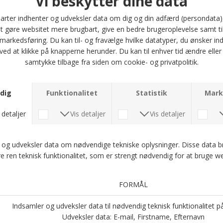
perfekte pasform, uanset om du foretrækker en mere afslappet eller
tætsiddende stil.
Materialet er holdbart og behageligt, hvilket gør den ideel til daglig brug.
Pasformen er normal, hvilket giver en god balance mellem komfort og stil.
Uanset om du skal til en uformel sammenkomst, en dag i parken eller blot
ønsker at tilføje noget ekstra til dit outfit, er Eli AA cap den perfekte løsning.
Gør dit look komplet med denne tidløse kasket fra Double A by Wood
Wood, og vær sikker på, at du altid ser godt ud.
Optjen 5 procent rabat på alle din køb
Læs mere om Kundeklubben her
.
Andre købte også