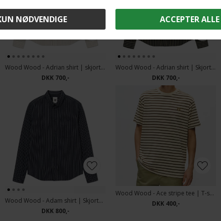
Wood Wood - Adrian shirt | skjorte Silver Birch
Wood Wood - Adrian shirt | Skjorte Going Green
DKK 700,-
DKK 700,-
Wood Wood - Ace stripe tee | T-shirt desert Palm
Wood Wood - Adam shirt | Skjorte Salute Stripe
DKK 400,-
DKK 800,-