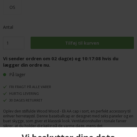
OS
Antal
Vi sender ordren om
02 dag(e) og 10:17:07
hvis du
lægger din ordre nu.
På lager
FRI FRAGT PÅ ALLE VARER
HURTIG LEVERING
30 DAGES RETURRET
Oplev den stilfulde Wood Wood - Eli AA cap i sort, en perfekt accessory til
enhver herretøjstil. Denne baseballcap er designet med seks paneler og en
buet skygge, som giver et klassisk look. Ventilationshuller i tonale farver
sikrer, at du holder dig kølig på de varme dage, mens det
kontrastbroderede logo foran tilføjer et særligt touch af stil. Kasketten har
en justerbar lukning bagpå, hvilket giver dig mulighed for at finde den