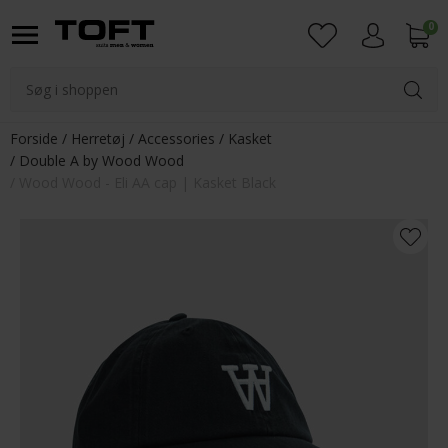
0
Login
Forside
Herretøj
Accessories
Kasket
Double A by Wood Wood
Wood Wood - Eli AA cap | Kasket Black