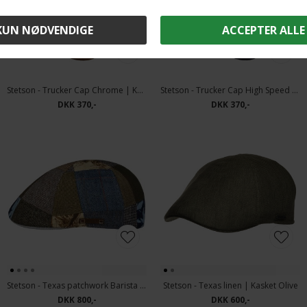
Stetson - Trucker Cap Chrome | Kasket Blue Brown
Stetson - Trucker Cap High Speed | Kasket Cream Navy
DKK 370,-
DKK 370,-
Stetson - Texas patchwork Barista | Kasket Patchwork
Stetson - Texas linen | Kasket Olive
DKK 800,-
DKK 600,-