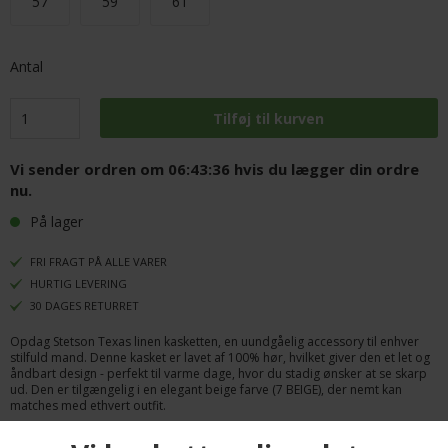
57
59
61
Antal
Vi sender ordren om
06:43:36
hvis du lægger din ordre
nu.
På lager
FRI FRAGT PÅ ALLE VARER
HURTIG LEVERING
30 DAGES RETURRET
Opdag Stetson Texas linen kasketten, en uundgåelig accessory til enhver
stilfuld mand. Denne kasket er lavet af 100% hør, hvilket giver den et let og
åndbart design - perfekt til varme dage, hvor du stadig ønsker at se skarp
ud. Den er tilgængelig i en elegant beige farve (7 BEIGE), der nemt kan
matches med ethvert outfit.
Med en normal pasform er Stetson Texas linen kasketten både komfortabel