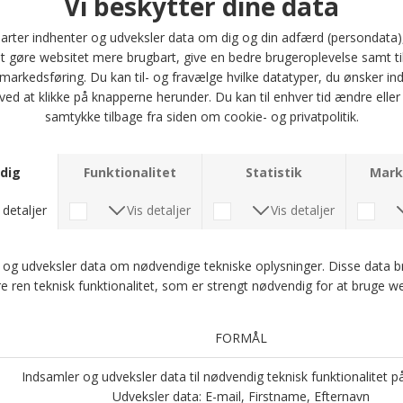
og stilfuld. Den findes i størrelserne 57, 59 og 61, så du kan finde den
perfekte pasform til dit hoved. Uanset om du bruger den til en afslappet
dag i parken eller til en festlig sammenkomst, vil denne kasket helt sikkert
tilføje et sofistikeret touch til dit look.
Kasketten er ideel til mænd, der værdsætter kvalitet og stil. Med sin tidløse
design og holdbare materiale er Stetson Texas linen kasketten et must-have
i din garderobe. Gå ikke glip af muligheden for at eje denne fantastiske
accessory fra det anerkendte brand STETSON. Bestil din i dag, og oplev
kombinationen af komfort og stil!
Optjen 5 procent rabat på alle din køb
Læs mere om Kundeklubben her
.
Andre købte også