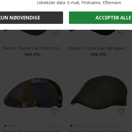
Stetson - Trucker Cap Chrome | Kasket Blue Brown
Stetson - Trucker Cap High Speed | Kasket Cream Navy
DKK 370,-
DKK 370,-