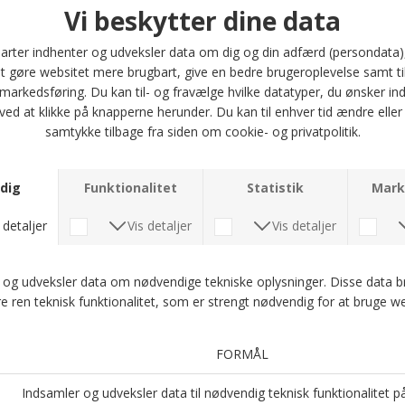
Fremstillet af 100% viskose, tilbyder denne hat en let og elegant
fornemmelse, der gør den perfekt til varme dage. Viskose er et naturligt
inspireret materiale, der føles blødt og smidigt mod huden, samtidig med
at det er formstabilt. Det er ideelt til at absorbere fugt og holde dit hoved
køligt, hvilket gør den til det perfekte valg til sommerens varme.
Hatten har en to-tonet design, hvor skyggen er lidt lysere end kronen,
hvilket tilføjer et moderne touch til din stil. Uanset om du er på ferie eller
bare nyder en dag i parken, vil Stetson Traveller Toyo-hatten sikre, at du ser
godt ud og føler dig godt tilpas. Vælg mellem størrelserne 57, 59 og 61, og
gør dig klar til at tage på eventyr med denne fantastiske hat fra Stetson.
Optjen 5 procent rabat på alle din køb
Læs mere om Kundeklubben her
.
Andre købte også