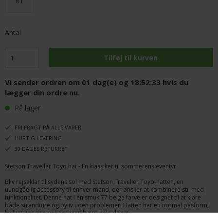
61
Antal
Vi sender ordren om
01 dag(e) og 18:52:32
hvis du
lægger din ordre nu.
På lager
FRI FRAGT PÅ ALLE VARER
HURTIG LEVERING
30 DAGES RETURRET
Stetson Traveller Toyo hat - En klassiker til sommerens eventyr
Bliv rejseklar til sydens sol med Stetson Traveller Toyo-hatten, en
uundgåelig accessory til enhver mand, der ønsker at kombinere stil med
funktionalitet. Denne hat i en smuk 77 beige farve er designet til at klare
både strandture og byliv uden problemer. Hatten har en normal pasform,
hvilket gør den behagelig at bære hele dagen.