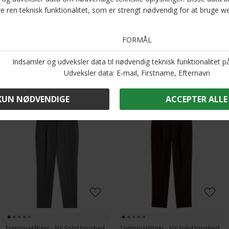
en del af Tommy Hilfigers ikoniske stil – bestil din Seasonal Solid Tee i dag!
Optjen 5 procent rabat på alle din køb
Læs mere om Kundeklubben her
.
Andre købte også
Tommy Hilfiger - NY Solid brushed dress pant | Chino dark grey
Tommy Hilfiger - NY Solid brushed dress pant | Chino Chocolate