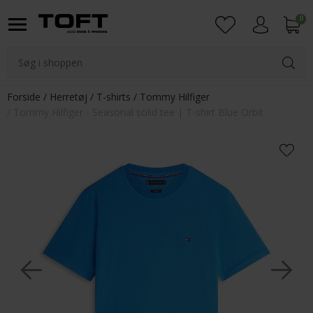
0
Login
Forside
Herretøj
T-shirts
Tommy Hilfiger
Tommy Hilfiger - Seasonal solid tee | T-shirt Blue Orbit