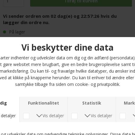
Vi sender ordren om
02 dag(e) og 22:57:26
hvis du
lægger din ordre nu.
På lager
FRI FRAGT PÅ ALLE VARER
HURTIG LEVERING
30 DAGES RETURRET
Opdag Tommy Hilfiger - Seasonal Solid Tee i den stilfulde farve C4U Blue
Orbit. Denne t-shirt er det perfekte valg til enhver lejlighed, hvad enten du
skal til en afslappet sammenkomst eller bare ønsker at se godt ud i
hverdagen. Fremstillet af 100% bomuld, tilbyder denne t-shirt en blød og
behagelig fornemmelse mod huden, hvilket gør den ideel til daglig brug.
Med sin regular fit sikrer denne t-shirt en klassisk pasform, der sidder godt
på kroppen uden at være for stram, hvilket giver dig frihed til bevægelse.
Den fås i størrelserne M, L, XL og 2XL, så du kan finde den perfekte
størrelse til dit behov. Tommy Hilfiger er kendt for deres tidløse designs og
kvalitet, og denne t-shirt er ingen undtagelse.
Tilføj et moderne touch til din garderobe med denne alsidige t-shirt, der
kan styles med alt fra jeans til shorts. Gå ikke glip af muligheden for at eje