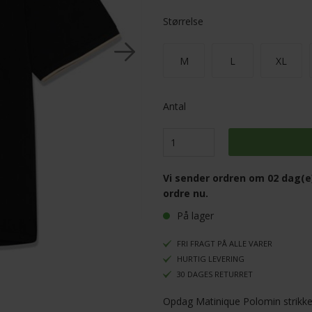
Størrelse
M
L
XL
Antal
Vi sender ordren om
02 dag(e
ordre nu.
På lager
FRI FRAGT PÅ ALLE VARER
HURTIG LEVERING
30 DAGES RETURRET
Opdag Matinique Polomin strikket