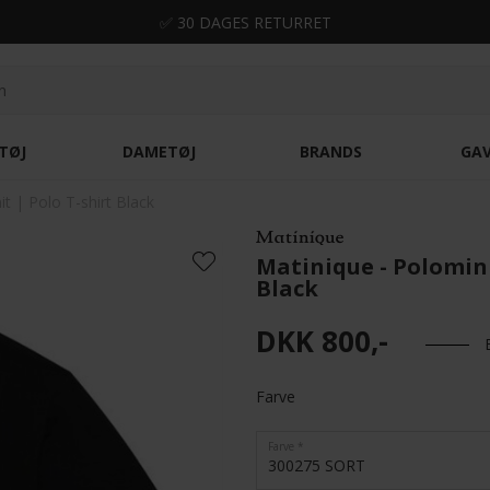
✅ 30 DAGES RETURRET
TØJ
DAMETØJ
BRANDS
GA
t | Polo T-shirt Black
Matinique - Polomin 
Black
DKK 800,-
Farve
Farve
300275 SORT