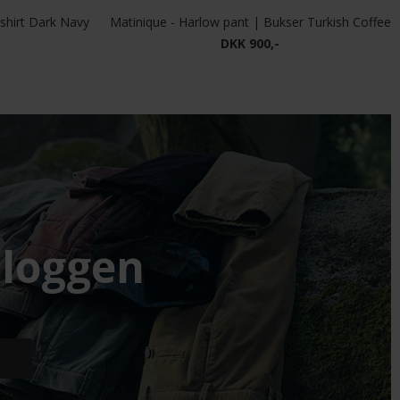
rshirt Dark Navy
Matinique - Harlow pant | Bukser Turkish Coffee
DKK 900,-
loggen