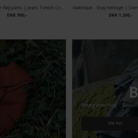
Matinique - Pete fløjl pants | Jeans Turkish Coffee
Matinique - Shay heritage | Ove
DKK 900,-
DKK 1.200,-
B
Besøg vores blog
Klik her