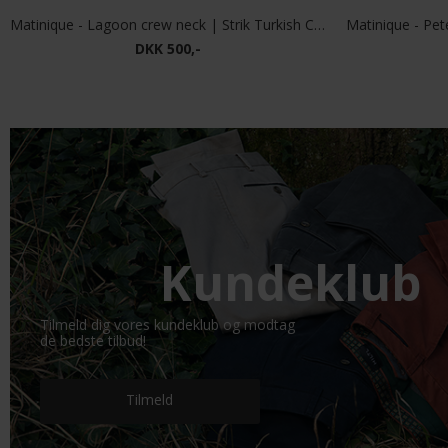
Matinique - Lagoon crew neck | Strik Turkish Coffee
DKK 500,-
Kundeklub
Tilmeld dig vores kundeklub og modtag
de bedste tilbud!
Tilmeld