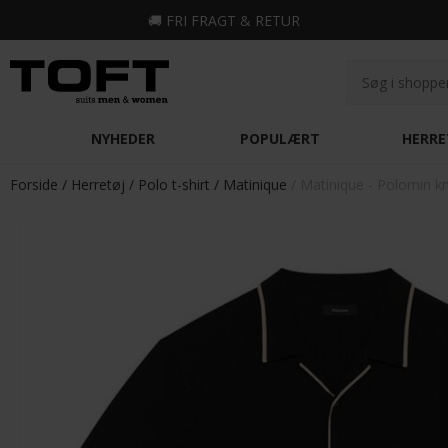
🚚
FRI FRAGT & RETUR
NYHEDER
POPULÆRT
HERRE
Forside
Herretøj
Polo t-shirt
Matinique
Matinique - Polomin kni