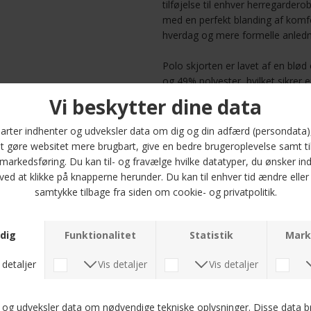
tilføjelse til enhver herregardero
med en perfekt blanding af komfo
hverdag og mere formelle anledn
Polo skjorten er lavet af en blø
og 49% polyester, hvilket sikrer 
Materialet gør den holdbar og ne
godt ud uden besvær. Med sin no
komfortabelt på kroppen, hvilket g
Den tidløse sorte farve (300275 
alsidigt valg, der nemt kan styles 
størrelse blandt M, L, XL og 2XL, og
sofistikeret touch til din stil. Gø
elegante strikkede polo skjorte f
Optjen 5
Læs