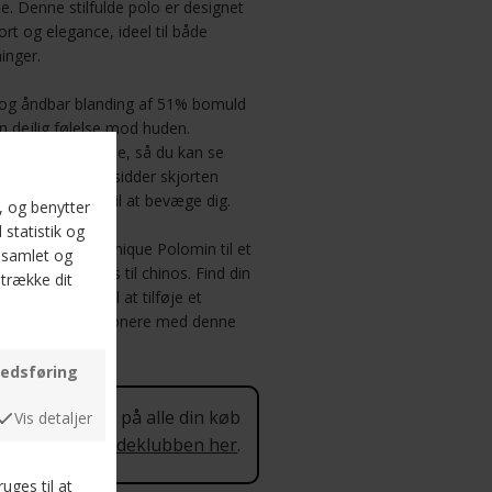
be. Denne stilfulde polo er designet
rt og elegance, ideel til både
inger.
d og åndbar blanding af 51% bomuld
en dejlig følelse mod huden.
m at vedligeholde, så du kan se
rmale pasform sidder skjorten
iver dig frihed til at bevæge dig.
BLACK) gør Matinique Polomin til et
med alt fra jeans til chinos. Find din
 gør dig klar til at tilføje et
r dig klar til at imponere med denne
ra Matinique!
 procent rabat på alle din køb
 mere om Kundeklubben her
.