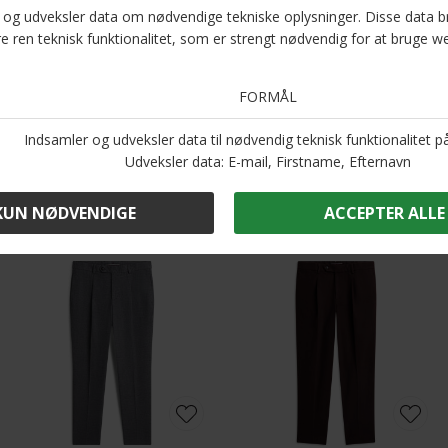
S, M, L, XL og 2XL. Gør dig klar til sommerens eventyr med et par
badeshorts, der både ser godt ud og føles fantastisk. Perfekte til både
afslapning og aktive dage ved vandet!
Optjen 5 procent rabat på alle din køb
Læs mere om Kundeklubben her
.
Andre købte også