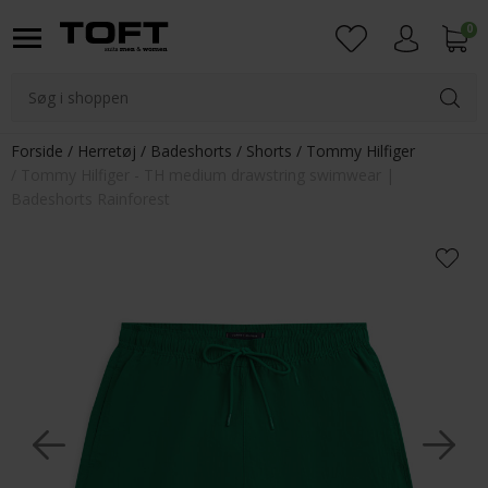
0
Login
Forside
Herretøj
Badeshorts
Shorts
Tommy Hilfiger
Tommy Hilfiger - TH medium drawstring swimwear |
Badeshorts Rainforest