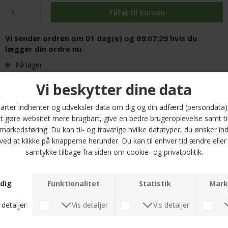
Vi sender ordren om
01 dag(e) og 09:07:28
hvis du
lægger din ordre nu.
På lager
FRI FRAGT PÅ ALLE VARER
HURTIG LEVERING
30 DAGES RETURRET
Opdag Tommy Hilfiger - TH medium drawstring swimwear i den friske farve
L72 Rainforest. Disse badeshorts er designet til mænd, der ønsker at
kombinere stil og funktionalitet. Fremstillet af 100% nylon, er de både lette
og hurtigttørrende, hvilket gør dem perfekte til en dag ved stranden eller
ved poolen.
Badeshortsene har en normal pasform, der giver komfort og
bevægelsesfrihed, mens det elastiske bånd og snøren i taljen sikrer en
skræddersyet pasform. De praktiske lommer giver dig mulighed for at
opbevare dine nøgler eller småting, mens indeshortsen tilføjer ekstra
støtte.
Få fat i disse stilfulde badeshorts fra Tommy Hilfiger, der fås i størrelserne