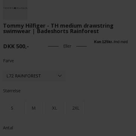
Tommy Hilfiger - TH medium drawstring
swimwear | Badeshorts Rainforest
DKK 500,-
Eller
Farve
Størrelse
S
M
XL
2XL
Antal