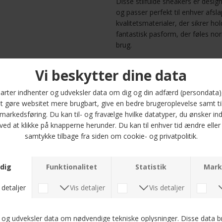
Disse stilfulde sneakers er desi
og passer perfekt til enhver afsla
kvalitetsmaterialer, der sikrer h
fantastisk pasform, der føles norm
brug.
Lacoste baseshot sneakers komm
detaljer i mørk gummi, hvilket gi
De fås i størrelserne 41 til 46, 
til dine fødder. Uanset om du skal
uformel sammenkomst, vil disse s
Giv dine fødder den komfort, de
sneakers. De er ikke bare sko; de 
oplev det perfekte samspil mellem 
Optjen 5
Læs