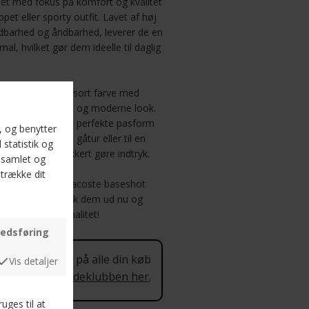
gnet med fokus på komfort og kvalitet
ppet eller sporty outfit. Lavet af høj
oldbarhed og åndbarhed, leverer de en
al, hvilket gør dem ideelle til daglig
er i en elegant sort farve med
ver dem et tidløst og moderne look.
så du kan finde den perfekte pasform
 på en afslappet gåtur eller til en
neakers helt sikkert gøre indtryk.
 fortjener, med Lacoste baseshot
er en livsstil. Tjek dem ud nu og
stil og funktionalitet!
 procent rabat på alle din køb
 mere om Kundeklubben her
.