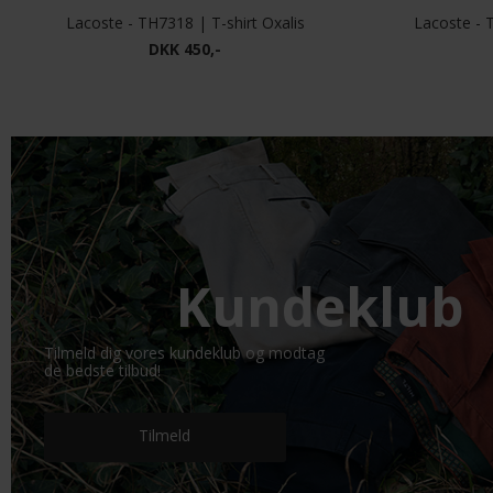
Lacoste - TH7318 | T-shirt Oxalis
Lacoste - 
DKK 450,-
Kundeklub
Tilmeld dig vores kundeklub og modtag
de bedste tilbud!
Tilmeld