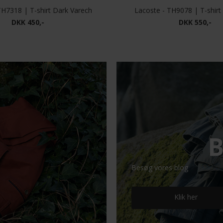
TH7318 | T-shirt Dark Varech
Lacoste - TH9078 | T-shirt
DKK 450,-
DKK 550,-
B
Besøg vores blog
Klik her