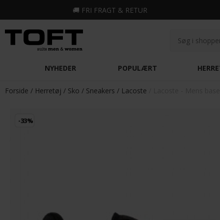
🚚
FRI FRAGT & RETUR
NYHEDER
POPULÆRT
HERRE
Forside
Herretøj
Sko
Sneakers
Lacoste
Lacoste - Mens base
-33%