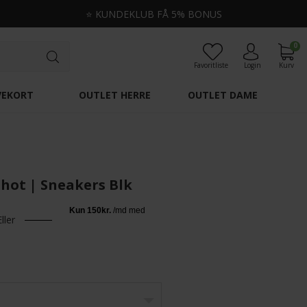
⭐
KUNDEKLUB FÅ 5% BONUS
0
Favoritliste
Login
Kurv
VEKORT
OUTLET HERRE
OUTLET DAME
shot | Sneakers Blk
Eller