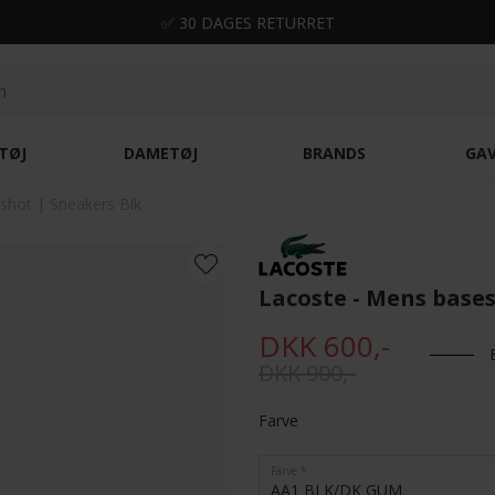
✅ 30 DAGES RETURRET
TØJ
DAMETØJ
BRANDS
GA
shot | Sneakers Blk
Lacoste - Mens base
DKK 600,-
DKK 900,-
Farve
Farve
AA1 BLK/DK GUM